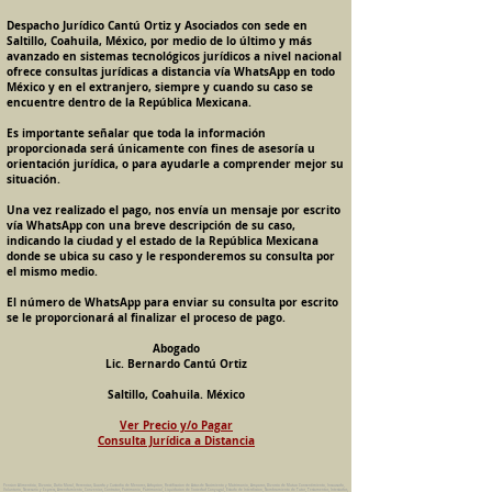
Despacho Jurídico Cantú Ortiz y Asociados con sede en
Saltillo, Coahuila, México, por medio de lo último y más
avanzado en sistemas tecnológicos jurídicos a nivel nacional
ofrece consultas jurídicas a distancia vía WhatsApp en todo
México y en el extranjero, siempre y cuando su caso se
encuentre dentro de la República Mexicana.
Es importante señalar que toda la información
proporcionada será únicamente con fines de asesoría u
orientación jurídica, o para ayudarle a comprender mejor su
situación.
Una vez realizado el pago, nos envía un mensaje por escrito
vía WhatsApp con una breve descripción de su caso,
indicando la ciudad y el estado de la República Mexicana
donde se ubica su caso y le responderemos su consulta por
el mismo medio.
El número de WhatsApp para enviar su consulta por escrito
se le proporcionará al finalizar el proceso de pago.
Abogado
Lic. Bernardo Cantú Ortiz
Saltillo, Coahuila. México
Ver Precio y/o Pagar
Consulta Jurídica a Distancia
Pension Alimenticia, Divorcio, Daño Moral, Herencias, Guarda y Custodia de Menores, Adopcion, Rectificacion de Actas de Nacimiento y Matrimonio, Amparos, Divorcio de Mutuo Consentimiento, Incausado,
Voluntario, Necesario y Express, Arrendamiento, Convenios, Contratos, Patrimonio, Patrimonial, Liquidacion de Sociedad Conyugal, Estado de Interdiccion, Nombramiento de Tutor, Testamentos, Intestados,