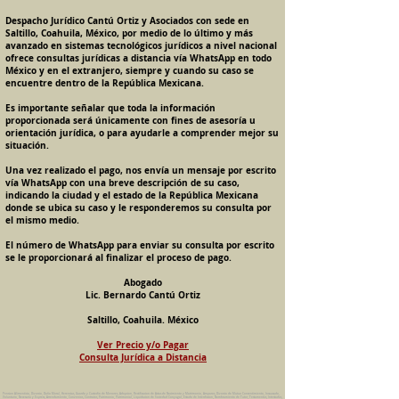
Despacho Jurídico Cantú Ortiz y Asociados con sede en
Saltillo, Coahuila, México, por medio de lo último y más
avanzado en sistemas tecnológicos jurídicos a nivel nacional
ofrece consultas jurídicas a distancia vía WhatsApp en todo
México y en el extranjero, siempre y cuando su caso se
encuentre dentro de la República Mexicana.
Es importante señalar que toda la información
proporcionada será únicamente con fines de asesoría u
orientación jurídica, o para ayudarle a comprender mejor su
situación.
Una vez realizado el pago, nos envía un mensaje por escrito
vía WhatsApp con una breve descripción de su caso,
indicando la ciudad y el estado de la República Mexicana
donde se ubica su caso y le responderemos su consulta por
el mismo medio.
El número de WhatsApp para enviar su consulta por escrito
se le proporcionará al finalizar el proceso de pago.
Abogado
Lic. Bernardo Cantú Ortiz
Saltillo, Coahuila. México
Ver Precio y/o Pagar
Consulta Jurídica a Distancia
Pension Alimenticia, Divorcio, Daño Moral, Herencias, Guarda y Custodia de Menores, Adopcion, Rectificacion de Actas de Nacimiento y Matrimonio, Amparos, Divorcio de Mutuo Consentimiento, Incausado,
Voluntario, Necesario y Express, Arrendamiento, Convenios, Contratos, Patrimonio, Patrimonial, Liquidacion de Sociedad Conyugal, Estado de Interdiccion, Nombramiento de Tutor, Testamentos, Intestados,