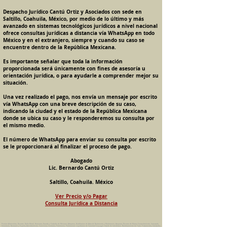
Despacho Jurídico Cantú Ortiz y Asociados con sede en
Saltillo, Coahuila, México, por medio de lo último y más
avanzado en sistemas tecnológicos jurídicos a nivel nacional
ofrece consultas jurídicas a distancia vía WhatsApp en todo
México y en el extranjero, siempre y cuando su caso se
encuentre dentro de la República Mexicana.
Es importante señalar que toda la información
proporcionada será únicamente con fines de asesoría u
orientación jurídica, o para ayudarle a comprender mejor su
situación.
Una vez realizado el pago, nos envía un mensaje por escrito
vía WhatsApp con una breve descripción de su caso,
indicando la ciudad y el estado de la República Mexicana
donde se ubica su caso y le responderemos su consulta por
el mismo medio.
El número de WhatsApp para enviar su consulta por escrito
se le proporcionará al finalizar el proceso de pago.
Abogado
Lic. Bernardo Cantú Ortiz
Saltillo, Coahuila. México
Ver Precio y/o Pagar
Consulta Jurídica a Distancia
Pension Alimenticia, Divorcio, Daño Moral, Herencias, Guarda y Custodia de Menores, Adopcion, Rectificacion de Actas de Nacimiento y Matrimonio, Amparos, Divorcio de Mutuo Consentimiento, Incausado,
Voluntario, Necesario y Express, Arrendamiento, Convenios, Contratos, Patrimonio, Patrimonial, Liquidacion de Sociedad Conyugal, Estado de Interdiccion, Nombramiento de Tutor, Testamentos, Intestados,