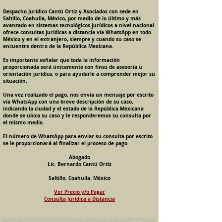
Despacho Jurídico Cantú Ortiz y Asociados con sede en
Saltillo, Coahuila, México, por medio de lo último y más
avanzado en sistemas tecnológicos jurídicos a nivel nacional
ofrece consultas jurídicas a distancia vía WhatsApp en todo
México y en el extranjero, siempre y cuando su caso se
encuentre dentro de la República Mexicana.
Es importante señalar que toda la información
proporcionada será únicamente con fines de asesoría u
orientación jurídica, o para ayudarle a comprender mejor su
situación.
Una vez realizado el pago, nos envía un mensaje por escrito
vía WhatsApp con una breve descripción de su caso,
indicando la ciudad y el estado de la República Mexicana
donde se ubica su caso y le responderemos su consulta por
el mismo medio.
El número de WhatsApp para enviar su consulta por escrito
se le proporcionará al finalizar el proceso de pago.
Abogado
Lic. Bernardo Cantú Ortiz
Saltillo, Coahuila. México
Ver Precio y/o Pagar
Consulta Jurídica a Distancia
Pension Alimenticia, Divorcio, Daño Moral, Herencias, Guarda y Custodia de Menores, Adopcion, Rectificacion de Actas de Nacimiento y Matrimonio, Amparos, Divorcio de Mutuo Consentimiento, Incausado,
Voluntario, Necesario y Express, Arrendamiento, Convenios, Contratos, Patrimonio, Patrimonial, Liquidacion de Sociedad Conyugal, Estado de Interdiccion, Nombramiento de Tutor, Testamentos, Intestados,