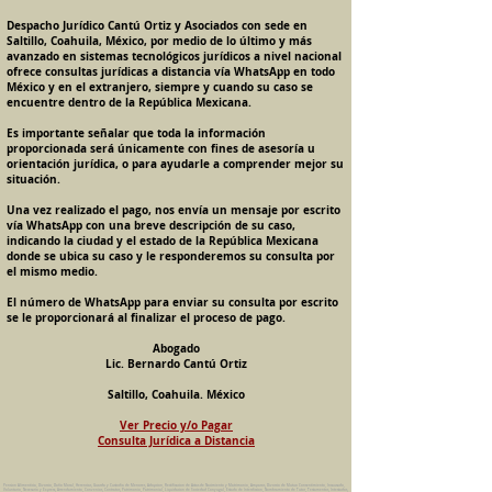
Despacho Jurídico Cantú Ortiz y Asociados con sede en
Saltillo, Coahuila, México, por medio de lo último y más
avanzado en sistemas tecnológicos jurídicos a nivel nacional
ofrece consultas jurídicas a distancia vía WhatsApp en todo
México y en el extranjero, siempre y cuando su caso se
encuentre dentro de la República Mexicana.
Es importante señalar que toda la información
proporcionada será únicamente con fines de asesoría u
orientación jurídica, o para ayudarle a comprender mejor su
situación.
Una vez realizado el pago, nos envía un mensaje por escrito
vía WhatsApp con una breve descripción de su caso,
indicando la ciudad y el estado de la República Mexicana
donde se ubica su caso y le responderemos su consulta por
el mismo medio.
El número de WhatsApp para enviar su consulta por escrito
se le proporcionará al finalizar el proceso de pago.
Abogado
Lic. Bernardo Cantú Ortiz
Saltillo, Coahuila. México
Ver Precio y/o Pagar
Consulta Jurídica a Distancia
Pension Alimenticia, Divorcio, Daño Moral, Herencias, Guarda y Custodia de Menores, Adopcion, Rectificacion de Actas de Nacimiento y Matrimonio, Amparos, Divorcio de Mutuo Consentimiento, Incausado,
Voluntario, Necesario y Express, Arrendamiento, Convenios, Contratos, Patrimonio, Patrimonial, Liquidacion de Sociedad Conyugal, Estado de Interdiccion, Nombramiento de Tutor, Testamentos, Intestados,