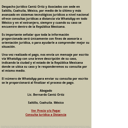
Despacho Jurídico Cantú Ortiz y Asociados con sede en
Saltillo, Coahuila, México, por medio de lo último y más
avanzado en sistemas tecnológicos jurídicos a nivel nacional
ofrece consultas jurídicas a distancia vía WhatsApp en todo
México y en el extranjero, siempre y cuando su caso se
encuentre dentro de la República Mexicana.
Es importante señalar que toda la información
proporcionada será únicamente con fines de asesoría u
orientación jurídica, o para ayudarle a comprender mejor su
situación.
Una vez realizado el pago, nos envía un mensaje por escrito
vía WhatsApp con una breve descripción de su caso,
indicando la ciudad y el estado de la República Mexicana
donde se ubica su caso y le responderemos su consulta por
el mismo medio.
El número de WhatsApp para enviar su consulta por escrito
se le proporcionará al finalizar el proceso de pago.
Abogado
Lic. Bernardo Cantú Ortiz
Saltillo, Coahuila. México
Ver Precio y/o Pagar
Consulta Jurídica a Distancia
Pension Alimenticia, Divorcio, Daño Moral, Herencias, Guarda y Custodia de Menores, Adopcion, Rectificacion de Actas de Nacimiento y Matrimonio, Amparos, Divorcio de Mutuo Consentimiento, Incausado,
Voluntario, Necesario y Express, Arrendamiento, Convenios, Contratos, Patrimonio, Patrimonial, Liquidacion de Sociedad Conyugal, Estado de Interdiccion, Nombramiento de Tutor, Testamentos, Intestados,