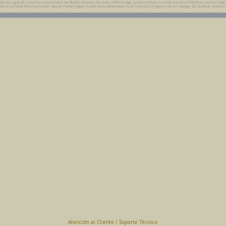
uito o gratuita. Violencia contra la Mujer las Mujeres, Asesoria, Demanda y Defensa Legal, Juridica, Judicial, Consulta, Asesoria, Orientacion, Juridica, Legal
da Parras de la Fuente Monclova Torreon Sabinas Piedras Negras Ciudad Acuña Derramadero Coah Coahuila Concepcion del Oro Mazapil Zac Zacatecas Asesoria
Abogados en Saltillo, Coah.
Despacho Jurídico Cantú Ortiz y Asociados
Página Principal
www.clasican.com
Abogada en Saltillo, Coah.
Lic. Maria Angélica Cantú Ortiz
Abogado en Saltillo, Coah.
Lic. Bernardo Cantú Ortiz
Abogados en México
Consulta Jurídica a Distancia
En Todo México Vía WhatsApp
Terminal Virtual
Pagar con Tarjeta de Crédito o Debito
www.clasican.com
Atención al Cliente / Soporte Técnico