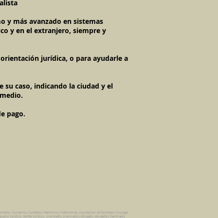
alista
timo y más avanzado en sistemas
co y en el extranjero, siempre y
rientación jurídica, o para ayudarle a
 su caso, indicando la ciudad y el
 medio.
de pago.
amiento, Convenios, Contratos, Patrimonio, Patrimonial, Liquidacion de Sociedad Conyugal,
pacho Juridico. Bufete Juridico. Licenciado, Licenciados, Abogado, Abogados, Familiares,