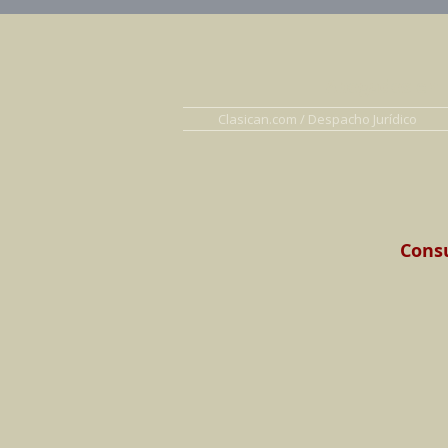
Abogados en D
Clasican.com / Despacho Jurídico
Consu