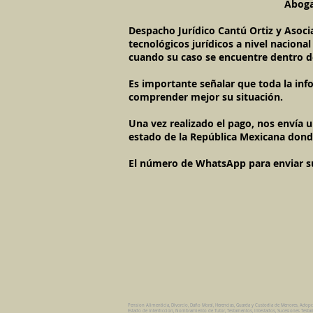
Abogad
Despacho Jurídico Cantú Ortiz y Asoci
tecnológicos jurídicos a nivel naciona
cuando su caso se encuentre dentro d
Es importante señalar que toda la inf
comprender mejor su situación.
Una vez realizado el pago, nos envía 
estado de la República Mexicana dond
El número de WhatsApp para enviar su c
Pension Alimenticia, Divorcio, Daño Moral, Herencias, Guarda y Custodia de Menores, Adop
Estado de Interdiccion, Nombramiento de Tutor, Testamentos, Intestados, Sucesiones Testame