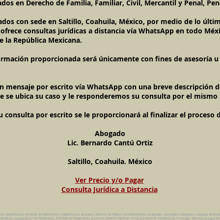
os en Derecho de Familia, Familiar, Civil, Mercantil y Penal, Pen
ados con sede en Saltillo, Coahuila, México, por medio de lo úl
l ofrece consultas jurídicas a distancia vía WhatsApp en todo Méxi
e la República Mexicana.
ormación proporcionada será únicamente con fines de asesoría u o
un mensaje por escrito vía WhatsApp con una breve descripción de
e se ubica su caso y le responderemos su consulta por el mismo
onsulta por escrito se le proporcionará al finalizar el proceso 
Abogado
Lic. Bernardo Cantú Ortiz
Saltillo, Coahuila. México
Ver Precio y/o Pagar
Consulta Jurídica a Distancia
cion, Rectificacion de Actas de Nacimiento y Matrimonio, Amparos, Divorcio de Mutuo Consentimiento, Incausado, Voluntario, Necesario y Express, Arrend
ntarias, Impugnacion de Testamento, Nulidad de Testamento, Divorcios, Derecho Familiar, Violencia Familiar, Intrafamiliar, Conyugal, Domestica, para, Des