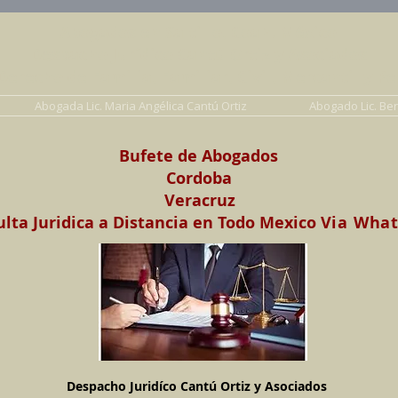
Abogados en Saltillo, Coah. México
Despacho Jurídico Cantú Ortiz y Asociados
erecho de Familia, Familiar, Civil, Mercantil y Pe
Abogada Lic. Maria Angélica Cantú Ortiz
Abogado Lic. Be
Bufete de Abogados
Cordoba
Veracruz
lta Juridica a Distancia en Todo Mexico
Via Wha
Despacho Juridíco Cantú Ortiz y Asociados