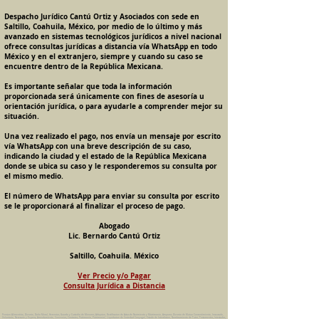
Despacho Jurídico Cantú Ortiz y Asociados con sede en
Saltillo, Coahuila, México, por medio de lo último y más
avanzado en sistemas tecnológicos jurídicos a nivel nacional
ofrece consultas jurídicas a distancia vía WhatsApp en todo
México y en el extranjero, siempre y cuando su caso se
encuentre dentro de la República Mexicana.
Es importante señalar que toda la información
proporcionada será únicamente con fines de asesoría u
orientación jurídica, o para ayudarle a comprender mejor su
situación.
Una vez realizado el pago, nos envía un mensaje por escrito
vía WhatsApp con una breve descripción de su caso,
indicando la ciudad y el estado de la República Mexicana
donde se ubica su caso y le responderemos su consulta por
el mismo medio.
El número de WhatsApp para enviar su consulta por escrito
se le proporcionará al finalizar el proceso de pago.
Abogado
Lic. Bernardo Cantú Ortiz
Saltillo, Coahuila. México
Ver Precio y/o Pagar
Consulta Jurídica a Distancia
Pension Alimenticia, Divorcio, Daño Moral, Herencias, Guarda y Custodia de Menores, Adopcion, Rectificacion de Actas de Nacimiento y Matrimonio, Amparos, Divorcio de Mutuo Consentimiento, Incausado,
Voluntario, Necesario y Express, Arrendamiento, Convenios, Contratos, Patrimonio, Patrimonial, Liquidacion de Sociedad Conyugal, Estado de Interdiccion, Nombramiento de Tutor, Testamentos, Intestados,