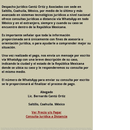
Despacho Jurídico Cantú Ortiz y Asociados con sede en
Saltillo, Coahuila, México, por medio de lo último y más
avanzado en sistemas tecnológicos jurídicos a nivel nacional
ofrece consultas jurídicas a distancia vía WhatsApp en todo
México y en el extranjero, siempre y cuando su caso se
encuentre dentro de la República Mexicana.
Es importante señalar que toda la información
proporcionada será únicamente con fines de asesoría u
orientación jurídica, o para ayudarle a comprender mejor su
situación.
Una vez realizado el pago, nos envía un mensaje por escrito
vía WhatsApp con una breve descripción de su caso,
indicando la ciudad y el estado de la República Mexicana
donde se ubica su caso y le responderemos su consulta por
el mismo medio.
El número de WhatsApp para enviar su consulta por escrito
se le proporcionará al finalizar el proceso de pago.
Abogado
Lic. Bernardo Cantú Ortiz
Saltillo, Coahuila. México
Ver Precio y/o Pagar
Consulta Jurídica a Distancia
Pension Alimenticia, Divorcio, Daño Moral, Herencias, Guarda y Custodia de Menores, Adopcion, Rectificacion de Actas de Nacimiento y Matrimonio, Amparos, Divorcio de Mutuo Consentimiento, Incausado,
Voluntario, Necesario y Express, Arrendamiento, Convenios, Contratos, Patrimonio, Patrimonial, Liquidacion de Sociedad Conyugal, Estado de Interdiccion, Nombramiento de Tutor, Testamentos, Intestados,