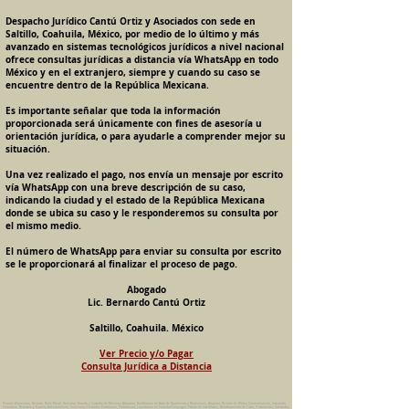
Despacho Jurídico Cantú Ortiz y Asociados con sede en
Saltillo, Coahuila, México, por medio de lo último y más
avanzado en sistemas tecnológicos jurídicos a nivel nacional
ofrece consultas jurídicas a distancia vía WhatsApp en todo
México y en el extranjero, siempre y cuando su caso se
encuentre dentro de la República Mexicana.
Es importante señalar que toda la información
proporcionada será únicamente con fines de asesoría u
orientación jurídica, o para ayudarle a comprender mejor su
situación.
Una vez realizado el pago, nos envía un mensaje por escrito
vía WhatsApp con una breve descripción de su caso,
indicando la ciudad y el estado de la República Mexicana
donde se ubica su caso y le responderemos su consulta por
el mismo medio.
El número de WhatsApp para enviar su consulta por escrito
se le proporcionará al finalizar el proceso de pago.
Abogado
Lic. Bernardo Cantú Ortiz
Saltillo, Coahuila. México
Ver Precio y/o Pagar
Consulta Jurídica a Distancia
Pension Alimenticia, Divorcio, Daño Moral, Herencias, Guarda y Custodia de Menores, Adopcion, Rectificacion de Actas de Nacimiento y Matrimonio, Amparos, Divorcio de Mutuo Consentimiento, Incausado,
Voluntario, Necesario y Express, Arrendamiento, Convenios, Contratos, Patrimonio, Patrimonial, Liquidacion de Sociedad Conyugal, Estado de Interdiccion, Nombramiento de Tutor, Testamentos, Intestados,