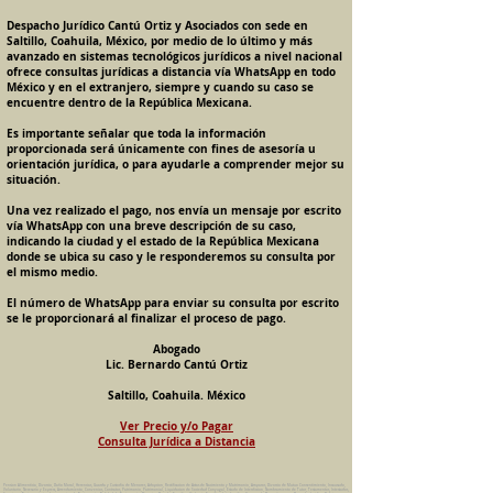
Despacho Jurídico Cantú Ortiz y Asociados con sede en
Saltillo, Coahuila, México, por medio de lo último y más
avanzado en sistemas tecnológicos jurídicos a nivel nacional
ofrece consultas jurídicas a distancia vía WhatsApp en todo
México y en el extranjero, siempre y cuando su caso se
encuentre dentro de la República Mexicana.
Es importante señalar que toda la información
proporcionada será únicamente con fines de asesoría u
orientación jurídica, o para ayudarle a comprender mejor su
situación.
Una vez realizado el pago, nos envía un mensaje por escrito
vía WhatsApp con una breve descripción de su caso,
indicando la ciudad y el estado de la República Mexicana
donde se ubica su caso y le responderemos su consulta por
el mismo medio.
El número de WhatsApp para enviar su consulta por escrito
se le proporcionará al finalizar el proceso de pago.
Abogado
Lic. Bernardo Cantú Ortiz
Saltillo, Coahuila. México
Ver Precio y/o Pagar
Consulta Jurídica a Distancia
Pension Alimenticia, Divorcio, Daño Moral, Herencias, Guarda y Custodia de Menores, Adopcion, Rectificacion de Actas de Nacimiento y Matrimonio, Amparos, Divorcio de Mutuo Consentimiento, Incausado,
Voluntario, Necesario y Express, Arrendamiento, Convenios, Contratos, Patrimonio, Patrimonial, Liquidacion de Sociedad Conyugal, Estado de Interdiccion, Nombramiento de Tutor, Testamentos, Intestados,