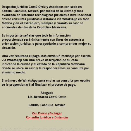
Despacho Jurídico Cantú Ortiz y Asociados con sede en
Saltillo, Coahuila, México, por medio de lo último y más
avanzado en sistemas tecnológicos jurídicos a nivel nacional
ofrece consultas jurídicas a distancia vía WhatsApp en todo
México y en el extranjero, siempre y cuando su caso se
encuentre dentro de la República Mexicana.
Es importante señalar que toda la información
proporcionada será únicamente con fines de asesoría u
orientación jurídica, o para ayudarle a comprender mejor su
situación.
Una vez realizado el pago, nos envía un mensaje por escrito
vía WhatsApp con una breve descripción de su caso,
indicando la ciudad y el estado de la República Mexicana
donde se ubica su caso y le responderemos su consulta por
el mismo medio.
El número de WhatsApp para enviar su consulta por escrito
se le proporcionará al finalizar el proceso de pago.
Abogado
Lic. Bernardo Cantú Ortiz
Saltillo, Coahuila. México
Ver Precio y/o Pagar
Consulta Jurídica a Distancia
Pension Alimenticia, Divorcio, Daño Moral, Herencias, Guarda y Custodia de Menores, Adopcion, Rectificacion de Actas de Nacimiento y Matrimonio, Amparos, Divorcio de Mutuo Consentimiento, Incausado,
Voluntario, Necesario y Express, Arrendamiento, Convenios, Contratos, Patrimonio, Patrimonial, Liquidacion de Sociedad Conyugal, Estado de Interdiccion, Nombramiento de Tutor, Testamentos, Intestados,