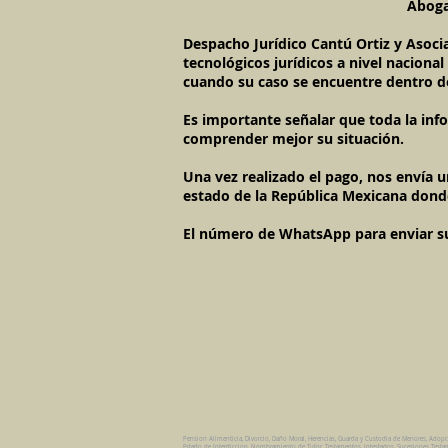
Abogad
Despacho Jurídico Cantú Ortiz y Asoci
tecnológicos jurídicos a nivel naciona
cuando su caso se encuentre dentro d
Es importante señalar que toda la inf
comprender mejor su situación.
Una vez realizado el pago, nos envía 
estado de la República Mexicana dond
El número de WhatsApp para enviar su c
Pension Alimenticia, Divorcio, Daño Moral, Herencias, Guarda y Custodia de Menores, Adop
Estado de Interdiccion, Nombramiento de Tutor, Testamentos, Intestados, Sucesiones Testame