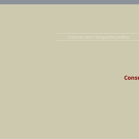
Abogados en D
Clasican.com / Despacho Jurídico
Consu