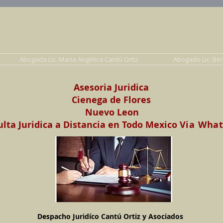
Abogados en Saltillo, Coah. México
Despacho Jurídico Cantú Ortiz y Asociados
erecho de Familia, Familiar, Civil, Mercantil y Pe
Abogada Lic. Maria Angélica Cantú Ortiz
Abogado Lic. Be
Asesoria Juridica
Cienega de Flores
Nuevo Leon
lta Juridica a Distancia en Todo Mexico
Via Wha
Despacho Juridíco Cantú Ortiz y Asociados