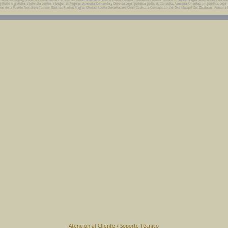
uito o gratuita. Violencia contra la Mujer las Mujeres, Asesoria, Demanda y Defensa Legal, Juridica, Judicial, Consulta, Asesoria, Orientacion, Juridica, Legal
da Parras de la Fuente Monclova Torreon Sabinas Piedras Negras Ciudad Acuña Derramadero Coah Coahuila Concepcion del Oro Mazapil Zac Zacatecas Asesoria
Abogados en Saltillo, Coah.
Despacho Jurídico Cantú Ortiz y Asociados
Página Principal
www.clasican.com
Abogada en Saltillo, Coah.
Lic. Maria Angélica Cantú Ortiz
Abogado en Saltillo, Coah.
Lic. Bernardo Cantú Ortiz
Abogados en México
Consulta Jurídica a Distancia
En Todo México Vía WhatsApp
Terminal Virtual
Pagar con Tarjeta de Crédito o Debito
www.clasican.com
Atención al Cliente / Soporte Técnico