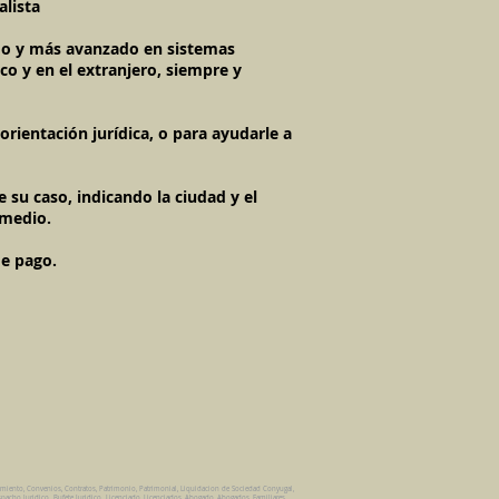
alista
imo y más avanzado en sistemas
co y en el extranjero, siempre y
rientación jurídica, o para ayudarle a
 su caso, indicando la ciudad y el
 medio.
de pago.
amiento, Convenios, Contratos, Patrimonio, Patrimonial, Liquidacion de Sociedad Conyugal,
pacho Juridico. Bufete Juridico. Licenciado, Licenciados, Abogado, Abogados, Familiares,