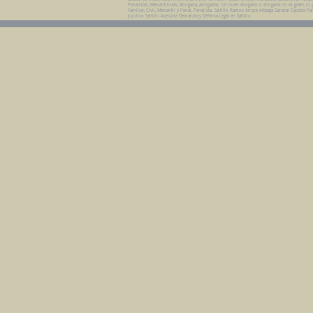
Penalistas, Mercantilistas, Abogada, Abogadas. Un buen abogado o abogada no es gratis ni grat
Familiar, Civil, Mercantil y Penal, Penalista. Saltillo Ramos Arizpe Arteaga General Cepe
Juridico Saltillo Asesoria Demanda y Defensa Legal en Saltillo