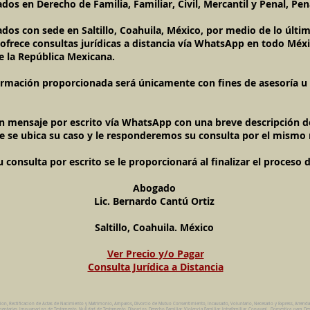
os en Derecho de Familia, Familiar, Civil, Mercantil y Penal, Pen
ados con sede en Saltillo, Coahuila, México, por medio de lo últ
l ofrece consultas jurídicas a distancia vía WhatsApp en todo Méxi
e la República Mexicana.
ormación proporcionada será únicamente con fines de asesoría u o
un mensaje por escrito vía WhatsApp con una breve descripción de
e se ubica su caso y le responderemos su consulta por el mismo
onsulta por escrito se le proporcionará al finalizar el proceso 
Abogado
Lic. Bernardo Cantú Ortiz
Saltillo, Coahuila. México
Ver Precio y/o Pagar
Consulta Jurídica a Distancia
cion, Rectificacion de Actas de Nacimiento y Matrimonio, Amparos, Divorcio de Mutuo Consentimiento, Incausado, Voluntario, Necesario y Express, Arrend
ntarias, Impugnacion de Testamento, Nulidad de Testamento, Divorcios, Derecho Familiar, Violencia Familiar, Intrafamiliar, Conyugal, Domestica, para, Des