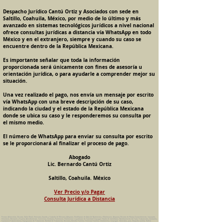
Despacho Jurídico Cantú Ortiz y Asociados con sede en
Saltillo, Coahuila, México, por medio de lo último y más
avanzado en sistemas tecnológicos jurídicos a nivel nacional
ofrece consultas jurídicas a distancia vía WhatsApp en todo
México y en el extranjero, siempre y cuando su caso se
encuentre dentro de la República Mexicana.
Es importante señalar que toda la información
proporcionada será únicamente con fines de asesoría u
orientación jurídica, o para ayudarle a comprender mejor su
situación.
Una vez realizado el pago, nos envía un mensaje por escrito
vía WhatsApp con una breve descripción de su caso,
indicando la ciudad y el estado de la República Mexicana
donde se ubica su caso y le responderemos su consulta por
el mismo medio.
El número de WhatsApp para enviar su consulta por escrito
se le proporcionará al finalizar el proceso de pago.
Abogado
Lic. Bernardo Cantú Ortiz
Saltillo, Coahuila. México
Ver Precio y/o Pagar
Consulta Jurídica a Distancia
Pension Alimenticia, Divorcio, Daño Moral, Herencias, Guarda y Custodia de Menores, Adopcion, Rectificacion de Actas de Nacimiento y Matrimonio, Amparos, Divorcio de Mutuo Consentimiento, Incausado,
Voluntario, Necesario y Express, Arrendamiento, Convenios, Contratos, Patrimonio, Patrimonial, Liquidacion de Sociedad Conyugal, Estado de Interdiccion, Nombramiento de Tutor, Testamentos, Intestados,
Sucesiones Testamentarias, Impugnacion de Testamento, Nulidad de Testamento, Divorcios, Derecho Familiar, Violencia Familiar, Intrafamiliar, Conyugal, Domestica, para, Despacho Juridico. Bufete