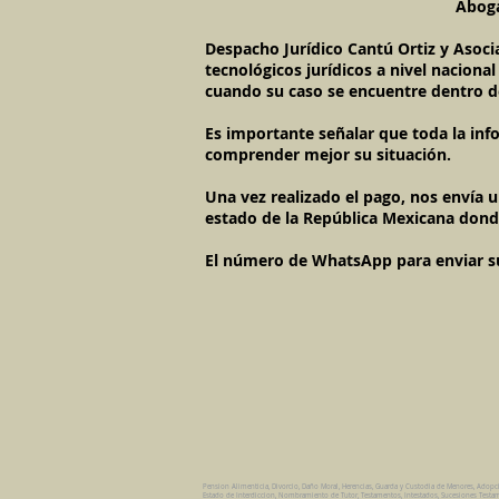
Aboga
Despacho Jurídico Cantú Ortiz y Asoci
tecnológicos jurídicos a nivel naciona
cuando su caso se encuentre dentro d
Es importante señalar que toda la inf
comprender mejor su situación.
Una vez realizado el pago, nos envía 
estado de la República Mexicana dond
El número de WhatsApp para enviar su c
Pension Alimenticia, Divorcio, Daño Moral, Herencias, Guarda y Custodia de Menores, Adopc
Estado de Interdiccion, Nombramiento de Tutor, Testamentos, Intestados, Sucesiones Testame