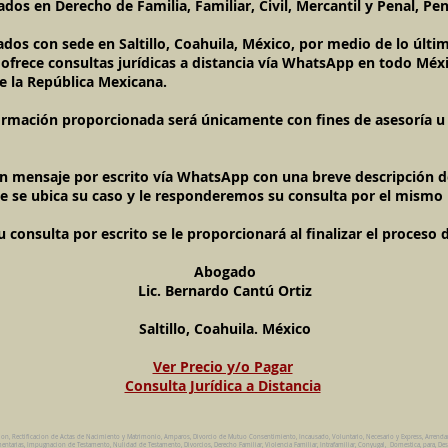
dos en Derecho de Familia, Familiar, Civil, Mercantil y Penal, Pen
ados con sede en Saltillo, Coahuila, México, por medio de lo úl
l ofrece consultas jurídicas a distancia vía WhatsApp en todo Méxi
e la República Mexicana.
ormación proporcionada será únicamente con fines de asesoría u o
un mensaje por escrito vía WhatsApp con una breve descripción de
e se ubica su caso y le responderemos su consulta por el mismo
onsulta por escrito se le proporcionará al finalizar el proceso 
Abogado
Lic. Bernardo Cantú Ortiz
Saltillo, Coahuila. México
Ver Precio y/o Pagar
Consulta Jurídica a Distancia
ion, Rectificacion de Actas de Nacimiento y Matrimonio, Amparos, Divorcio de Mutuo Consentimiento, Incausado, Voluntario, Necesario y Express, Arrend
ntarias, Impugnacion de Testamento, Nulidad de Testamento, Divorcios, Derecho Familiar, Violencia Familiar, Intrafamiliar, Conyugal, Domestica, para, Des