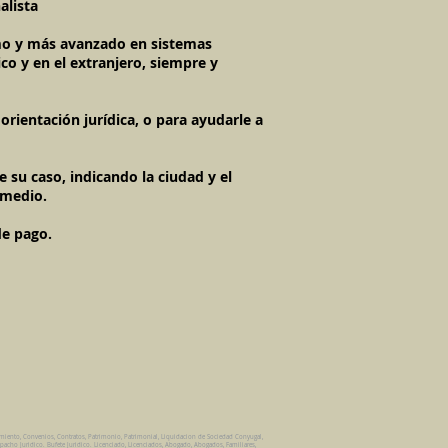
alista
timo y más avanzado en sistemas
co y en el extranjero, siempre y
rientación jurídica, o para ayudarle a
 su caso, indicando la ciudad y el
 medio.
de pago.
amiento, Convenios, Contratos, Patrimonio, Patrimonial, Liquidacion de Sociedad Conyugal,
pacho Juridico. Bufete Juridico. Licenciado, Licenciados, Abogado, Abogados, Familiares,