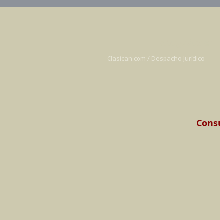
Abogados en D
Clasican.com / Despacho Jurídico
Consu