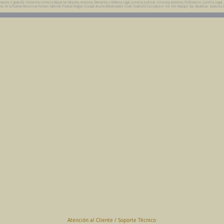
ito o gratuita. Violencia contra la Mujer las Mujeres, Asesoria, Demanda y Defensa Legal, Juridica, Judicial, Consulta, Asesoria, Orientacion, Juridica, Legal,
da Parras de la Fuente Monclova Torreon Sabinas Piedras Negras Ciudad Acuña Derramadero Coah Coahuila Concepcion del Oro Mazapil Zac Zacatecas Asesoria 
Abogados en Saltillo, Coah.
Despacho Jurídico Cantú Ortiz y Asociados
Página Principal
www.clasican.com
Abogada en Saltillo, Coah.
Lic. Maria Angélica Cantú Ortiz
Abogado en Saltillo, Coah.
Lic. Bernardo Cantú Ortiz
Abogados en México
Consulta Jurídica a Distancia
En Todo México Vía WhatsApp
Terminal Virtual
Pagar con Tarjeta de Crédito o Debito
www.clasican.com
Atención al Cliente / Soporte Técnico