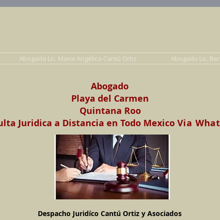
Abogados en Saltillo, Coah. México
Despacho Jurídico Cantú Ortiz y Asociados
erecho de Familia, Familiar, Civil, Mercantil y Pe
Abogada Lic. Maria Angélica Cantú Ortiz
Abogado Lic. Be
Abogado
Playa del Carmen
Quintana Roo
lta Juridica a Distancia en Todo Mexico
Via Wha
Despacho Juridíco Cantú Ortiz y Asociados