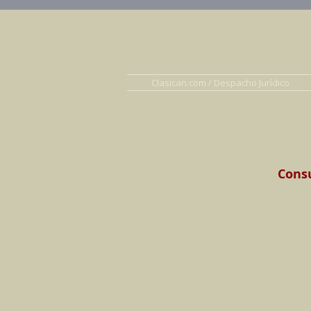
Abogados en D
Clasican.com / Despacho Jurídico
Consu