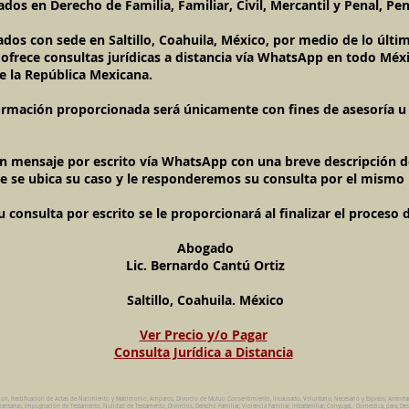
dos en Derecho de Familia, Familiar, Civil, Mercantil y Penal, Pen
ados con sede en Saltillo, Coahuila, México, por medio de lo úl
l ofrece consultas jurídicas a distancia vía WhatsApp en todo Méxi
e la República Mexicana.
ormación proporcionada será únicamente con fines de asesoría u o
un mensaje por escrito vía WhatsApp con una breve descripción de
e se ubica su caso y le responderemos su consulta por el mismo
onsulta por escrito se le proporcionará al finalizar el proceso 
Abogado
Lic. Bernardo Cantú Ortiz
Saltillo, Coahuila. México
Ver Precio y/o Pagar
Consulta Jurídica a Distancia
ion, Rectificacion de Actas de Nacimiento y Matrimonio, Amparos, Divorcio de Mutuo Consentimiento, Incausado, Voluntario, Necesario y Express, Arrend
ntarias, Impugnacion de Testamento, Nulidad de Testamento, Divorcios, Derecho Familiar, Violencia Familiar, Intrafamiliar, Conyugal, Domestica, para, Des