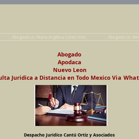
Abogados en Saltillo, Coah. México
Despacho Jurídico Cantú Ortiz y Asociados
erecho de Familia, Familiar, Civil, Mercantil y Pe
Abogada Lic. Maria Angélica Cantú Ortiz
Abogado Lic. Be
Abogado
Apodaca
Nuevo Leon
lta Juridica a Distancia en Todo Mexico
Via Wha
Despacho Juridíco Cantú Ortiz y Asociados