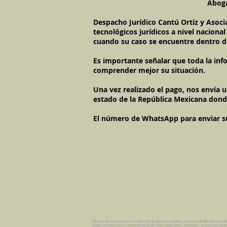
Aboga
Despacho Jurídico Cantú Ortiz y Asoci
tecnológicos jurídicos a nivel naciona
cuando su caso se encuentre dentro d
Es importante señalar que toda la inf
comprender mejor su situación.
Una vez realizado el pago, nos envía 
estado de la República Mexicana dond
El número de WhatsApp para enviar su c
Pension Alimenticia, Divorcio, Daño Moral, Herencias, Guarda y Custodia de Menores, Adopc
Estado de Interdiccion, Nombramiento de Tutor, Testamentos, Intestados, Sucesiones Testame