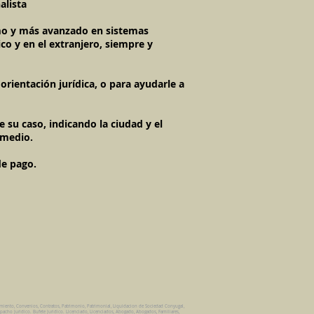
alista
timo y más avanzado en sistemas
co y en el extranjero, siempre y
rientación jurídica, o para ayudarle a
 su caso, indicando la ciudad y el
 medio.
de pago.
amiento, Convenios, Contratos, Patrimonio, Patrimonial, Liquidacion de Sociedad Conyugal,
pacho Juridico. Bufete Juridico. Licenciado, Licenciados, Abogado, Abogados, Familiares,