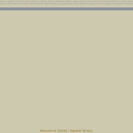
ito o gratuita. Violencia contra la Mujer las Mujeres, Asesoria, Demanda y Defensa Legal, Juridica, Judicial, Consulta, Asesoria, Orientacion, Juridica, Legal,
da Parras de la Fuente Monclova Torreon Sabinas Piedras Negras Ciudad Acuña Derramadero Coah Coahuila Concepcion del Oro Mazapil Zac Zacatecas Asesoria 
Abogados en Saltillo, Coah.
Despacho Jurídico Cantú Ortiz y Asociados
Página Principal
www.clasican.com
Abogada en Saltillo, Coah.
Lic. Maria Angélica Cantú Ortiz
Abogado en Saltillo, Coah.
Lic. Bernardo Cantú Ortiz
Abogados en México
Consulta Jurídica a Distancia
En Todo México Vía WhatsApp
Terminal Virtual
Pagar con Tarjeta de Crédito o Debito
www.clasican.com
Atención al Cliente / Soporte Técnico