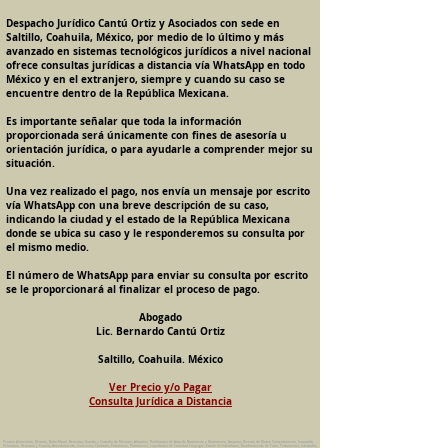
Despacho Jurídico Cantú Ortiz y Asociados con sede en
Saltillo, Coahuila, México, por medio de lo último y más
avanzado en sistemas tecnológicos jurídicos a nivel nacional
ofrece consultas jurídicas a distancia vía WhatsApp en todo
México y en el extranjero, siempre y cuando su caso se
encuentre dentro de la República Mexicana.
Es importante señalar que toda la información
proporcionada será únicamente con fines de asesoría u
orientación jurídica, o para ayudarle a comprender mejor su
situación.
Una vez realizado el pago, nos envía un mensaje por escrito
vía WhatsApp con una breve descripción de su caso,
indicando la ciudad y el estado de la República Mexicana
donde se ubica su caso y le responderemos su consulta por
el mismo medio.
El número de WhatsApp para enviar su consulta por escrito
se le proporcionará al finalizar el proceso de pago.
Abogado
Lic. Bernardo Cantú Ortiz
Saltillo, Coahuila. México
Ver Precio y/o Pagar
Consulta Jurídica a Distancia
Pension Alimenticia, Divorcio, Daño Moral, Herencias, Guarda y Custodia de Menores, Adopcion, Rectificacion de Actas de Nacimiento y Matrimonio, Amparos, Divorcio de Mutuo Consentimiento, Incausado,
Voluntario, Necesario y Express, Arrendamiento, Convenios, Contratos, Patrimonio, Patrimonial, Liquidacion de Sociedad Conyugal, Estado de Interdiccion, Nombramiento de Tutor, Testamentos, Intestados,