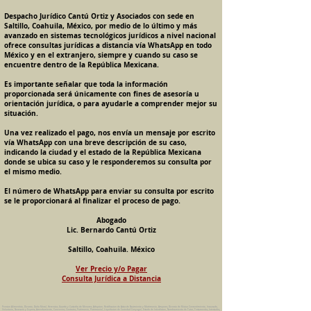
Despacho Jurídico Cantú Ortiz y Asociados con sede en
Saltillo, Coahuila, México, por medio de lo último y más
avanzado en sistemas tecnológicos jurídicos a nivel nacional
ofrece consultas jurídicas a distancia vía WhatsApp en todo
México y en el extranjero, siempre y cuando su caso se
encuentre dentro de la República Mexicana.
Es importante señalar que toda la información
proporcionada será únicamente con fines de asesoría u
orientación jurídica, o para ayudarle a comprender mejor su
situación.
Una vez realizado el pago, nos envía un mensaje por escrito
vía WhatsApp con una breve descripción de su caso,
indicando la ciudad y el estado de la República Mexicana
donde se ubica su caso y le responderemos su consulta por
el mismo medio.
El número de WhatsApp para enviar su consulta por escrito
se le proporcionará al finalizar el proceso de pago.
Abogado
Lic. Bernardo Cantú Ortiz
Saltillo, Coahuila. México
Ver Precio y/o Pagar
Consulta Jurídica a Distancia
Pension Alimenticia, Divorcio, Daño Moral, Herencias, Guarda y Custodia de Menores, Adopcion, Rectificacion de Actas de Nacimiento y Matrimonio, Amparos, Divorcio de Mutuo Consentimiento, Incausado,
Voluntario, Necesario y Express, Arrendamiento, Convenios, Contratos, Patrimonio, Patrimonial, Liquidacion de Sociedad Conyugal, Estado de Interdiccion, Nombramiento de Tutor, Testamentos, Intestados,