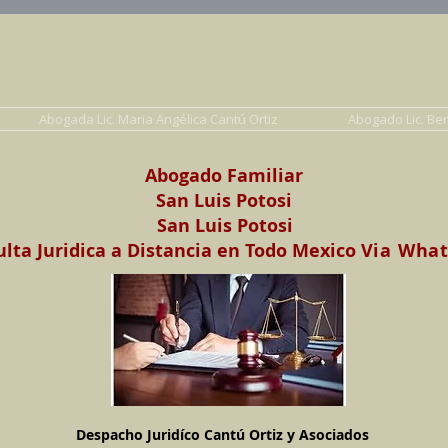
Abogados en Saltillo, Coah. México
Despacho Jurídico Cantú Ortiz y Asociados
erecho de Familia, Familiar, Civil, Mercantil y Pe
Abogada Lic. Maria Angélica Cantú Ortiz
Abogado Lic. Be
Abogado Familiar
San Luis Potosi
San Luis Potosi
lta Juridica a Distancia en Todo Mexico
Via Wha
Despacho Juridíco Cantú Ortiz y Asociados