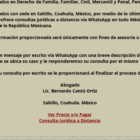
dos en Derecho de Familia, Familiar, Civil, Mercantil y Penal, Pen
ados con sede en Saltillo, Coahuila, México, por medio de lo úl
l ofrece consultas jurídicas a distancia vía WhatsApp en todo Méxi
e la República Mexicana.
ormación proporcionada será únicamente con fines de asesoría u o
un mensaje por escrito vía WhatsApp con una breve descripción de
e se ubica su caso y le responderemos su consulta por el mismo
onsulta por escrito se le proporcionará al finalizar el proceso 
Abogado
Lic. Bernardo Cantú Ortiz
Saltillo, Coahuila. México
Ver Precio y/o Pagar
Consulta Jurídica a Distancia
cion, Rectificacion de Actas de Nacimiento y Matrimonio, Amparos, Divorcio de Mutuo Consentimiento, Incausado, Voluntario, Necesario y Express, Arrend
ntarias, Impugnacion de Testamento, Nulidad de Testamento, Divorcios, Derecho Familiar, Violencia Familiar, Intrafamiliar, Conyugal, Domestica, para, Des