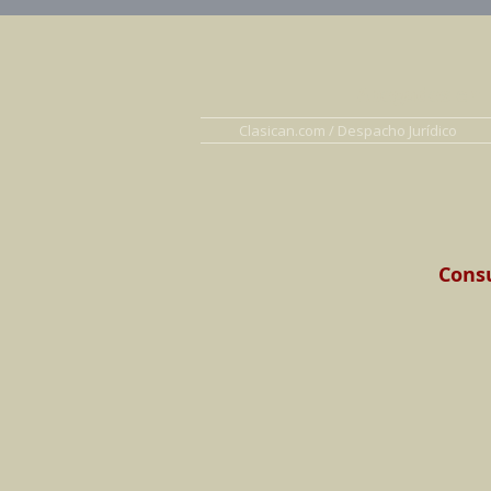
Abogados en D
Clasican.com / Despacho Jurídico
Consu