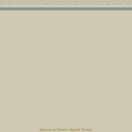
uito o gratuita. Violencia contra la Mujer las Mujeres, Asesoria, Demanda y Defensa Legal, Juridica, Judicial, Consulta, Asesoria, Orientacion, Juridica, Legal
da Parras de la Fuente Monclova Torreon Sabinas Piedras Negras Ciudad Acuña Derramadero Coah Coahuila Concepcion del Oro Mazapil Zac Zacatecas Asesoria
Abogados en Saltillo, Coah.
Despacho Jurídico Cantú Ortiz y Asociados
Página Principal
www.clasican.com
Abogada en Saltillo, Coah.
Lic. Maria Angélica Cantú Ortiz
Abogado en Saltillo, Coah.
Lic. Bernardo Cantú Ortiz
Abogados en México
Consulta Jurídica a Distancia
En Todo México Vía WhatsApp
Terminal Virtual
Pagar con Tarjeta de Crédito o Debito
www.clasican.com
Atención al Cliente / Soporte Técnico