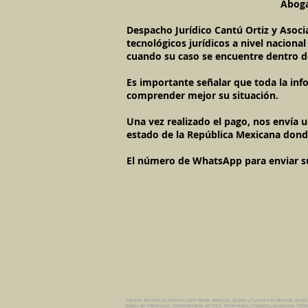
Aboga
Despacho Jurídico Cantú Ortiz y Asoci
tecnológicos jurídicos a nivel naciona
cuando su caso se encuentre dentro d
Es importante señalar que toda la inf
comprender mejor su situación.
Una vez realizado el pago, nos envía 
estado de la República Mexicana dond
El número de WhatsApp para enviar su c
Pension Alimenticia, Divorcio, Daño Moral, Herencias, Guarda y Custodia de Menores, Adop
Estado de Interdiccion, Nombramiento de Tutor, Testamentos, Intestados, Sucesiones Testame