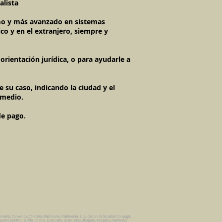
alista
timo y más avanzado en sistemas
co y en el extranjero, siempre y
rientación jurídica, o para ayudarle a
 su caso, indicando la ciudad y el
 medio.
de pago.
amiento, Convenios, Contratos, Patrimonio, Patrimonial, Liquidacion de Sociedad Conyugal,
pacho Juridico. Bufete Juridico. Licenciado, Licenciados, Abogado, Abogados, Familiares,