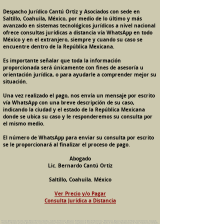
Despacho Jurídico Cantú Ortiz y Asociados con sede en
Saltillo, Coahuila, México, por medio de lo último y más
avanzado en sistemas tecnológicos jurídicos a nivel nacional
ofrece consultas jurídicas a distancia vía WhatsApp en todo
México y en el extranjero, siempre y cuando su caso se
encuentre dentro de la República Mexicana.
Es importante señalar que toda la información
proporcionada será únicamente con fines de asesoría u
orientación jurídica, o para ayudarle a comprender mejor su
situación.
Una vez realizado el pago, nos envía un mensaje por escrito
vía WhatsApp con una breve descripción de su caso,
indicando la ciudad y el estado de la República Mexicana
donde se ubica su caso y le responderemos su consulta por
el mismo medio.
El número de WhatsApp para enviar su consulta por escrito
se le proporcionará al finalizar el proceso de pago.
Abogado
Lic. Bernardo Cantú Ortiz
Saltillo, Coahuila. México
Ver Precio y/o Pagar
Consulta Jurídica a Distancia
Pension Alimenticia, Divorcio, Daño Moral, Herencias, Guarda y Custodia de Menores, Adopcion, Rectificacion de Actas de Nacimiento y Matrimonio, Amparos, Divorcio de Mutuo Consentimiento, Incausado,
Voluntario, Necesario y Express, Arrendamiento, Convenios, Contratos, Patrimonio, Patrimonial, Liquidacion de Sociedad Conyugal, Estado de Interdiccion, Nombramiento de Tutor, Testamentos, Intestados,