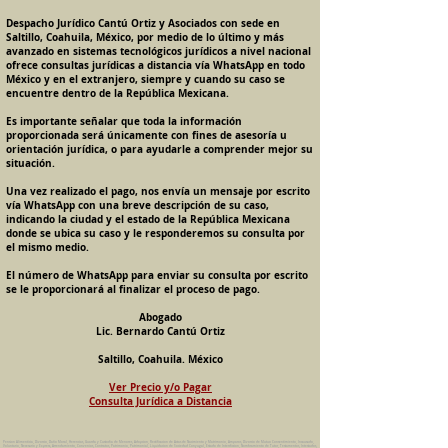
Despacho Jurídico Cantú Ortiz y Asociados con sede en
Saltillo, Coahuila, México, por medio de lo último y más
avanzado en sistemas tecnológicos jurídicos a nivel nacional
ofrece consultas jurídicas a distancia vía WhatsApp en todo
México y en el extranjero, siempre y cuando su caso se
encuentre dentro de la República Mexicana.
Es importante señalar que toda la información
proporcionada será únicamente con fines de asesoría u
orientación jurídica, o para ayudarle a comprender mejor su
situación.
Una vez realizado el pago, nos envía un mensaje por escrito
vía WhatsApp con una breve descripción de su caso,
indicando la ciudad y el estado de la República Mexicana
donde se ubica su caso y le responderemos su consulta por
el mismo medio.
El número de WhatsApp para enviar su consulta por escrito
se le proporcionará al finalizar el proceso de pago.
Abogado
Lic. Bernardo Cantú Ortiz
Saltillo, Coahuila. México
Ver Precio y/o Pagar
Consulta Jurídica a Distancia
Pension Alimenticia, Divorcio, Daño Moral, Herencias, Guarda y Custodia de Menores, Adopcion, Rectificacion de Actas de Nacimiento y Matrimonio, Amparos, Divorcio de Mutuo Consentimiento, Incausado,
Voluntario, Necesario y Express, Arrendamiento, Convenios, Contratos, Patrimonio, Patrimonial, Liquidacion de Sociedad Conyugal, Estado de Interdiccion, Nombramiento de Tutor, Testamentos, Intestados,