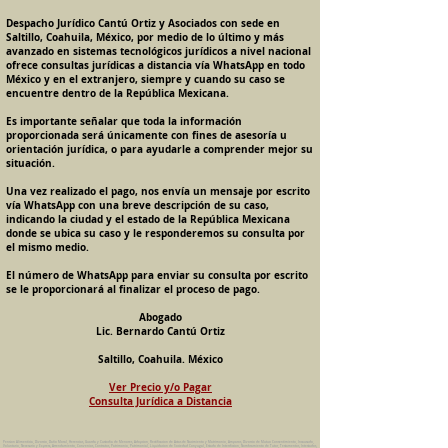
Despacho Jurídico Cantú Ortiz y Asociados con sede en
Saltillo, Coahuila, México, por medio de lo último y más
avanzado en sistemas tecnológicos jurídicos a nivel nacional
ofrece consultas jurídicas a distancia vía WhatsApp en todo
México y en el extranjero, siempre y cuando su caso se
encuentre dentro de la República Mexicana.
Es importante señalar que toda la información
proporcionada será únicamente con fines de asesoría u
orientación jurídica, o para ayudarle a comprender mejor su
situación.
Una vez realizado el pago, nos envía un mensaje por escrito
vía WhatsApp con una breve descripción de su caso,
indicando la ciudad y el estado de la República Mexicana
donde se ubica su caso y le responderemos su consulta por
el mismo medio.
El número de WhatsApp para enviar su consulta por escrito
se le proporcionará al finalizar el proceso de pago.
Abogado
Lic. Bernardo Cantú Ortiz
Saltillo, Coahuila. México
Ver Precio y/o Pagar
Consulta Jurídica a Distancia
Pension Alimenticia, Divorcio, Daño Moral, Herencias, Guarda y Custodia de Menores, Adopcion, Rectificacion de Actas de Nacimiento y Matrimonio, Amparos, Divorcio de Mutuo Consentimiento, Incausado,
Voluntario, Necesario y Express, Arrendamiento, Convenios, Contratos, Patrimonio, Patrimonial, Liquidacion de Sociedad Conyugal, Estado de Interdiccion, Nombramiento de Tutor, Testamentos, Intestados,