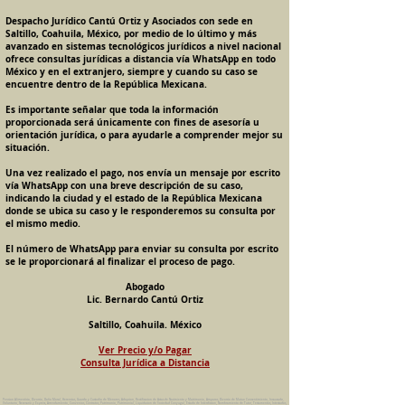
Despacho Jurídico Cantú Ortiz y Asociados con sede en
Saltillo, Coahuila, México, por medio de lo último y más
avanzado en sistemas tecnológicos jurídicos a nivel nacional
ofrece consultas jurídicas a distancia vía WhatsApp en todo
México y en el extranjero, siempre y cuando su caso se
encuentre dentro de la República Mexicana.
Es importante señalar que toda la información
proporcionada será únicamente con fines de asesoría u
orientación jurídica, o para ayudarle a comprender mejor su
situación.
Una vez realizado el pago, nos envía un mensaje por escrito
vía WhatsApp con una breve descripción de su caso,
indicando la ciudad y el estado de la República Mexicana
donde se ubica su caso y le responderemos su consulta por
el mismo medio.
El número de WhatsApp para enviar su consulta por escrito
se le proporcionará al finalizar el proceso de pago.
Abogado
Lic. Bernardo Cantú Ortiz
Saltillo, Coahuila. México
Ver Precio y/o Pagar
Consulta Jurídica a Distancia
Pension Alimenticia, Divorcio, Daño Moral, Herencias, Guarda y Custodia de Menores, Adopcion, Rectificacion de Actas de Nacimiento y Matrimonio, Amparos, Divorcio de Mutuo Consentimiento, Incausado,
Voluntario, Necesario y Express, Arrendamiento, Convenios, Contratos, Patrimonio, Patrimonial, Liquidacion de Sociedad Conyugal, Estado de Interdiccion, Nombramiento de Tutor, Testamentos, Intestados,