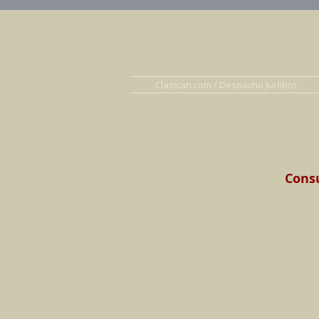
Abogados en D
Clasican.com / Despacho Jurídico
Consu