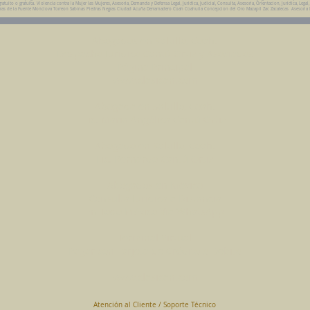
uito o gratuita. Violencia contra la Mujer las Mujeres, Asesoria, Demanda y Defensa Legal, Juridica, Judicial, Consulta, Asesoria, Orientacion, Juridica, Legal
da Parras de la Fuente Monclova Torreon Sabinas Piedras Negras Ciudad Acuña Derramadero Coah Coahuila Concepcion del Oro Mazapil Zac Zacatecas Asesoria
Abogados en Saltillo, Coah.
Despacho Jurídico Cantú Ortiz y Asociados
Página Principal
www.clasican.com
Abogada en Saltillo, Coah.
Lic. Maria Angélica Cantú Ortiz
Abogado en Saltillo, Coah.
Lic. Bernardo Cantú Ortiz
Abogados en México
Consulta Jurídica a Distancia
En Todo México Vía WhatsApp
Terminal Virtual
Pagar con Tarjeta de Crédito o Debito
www.clasican.com
Atención al Cliente / Soporte Técnico