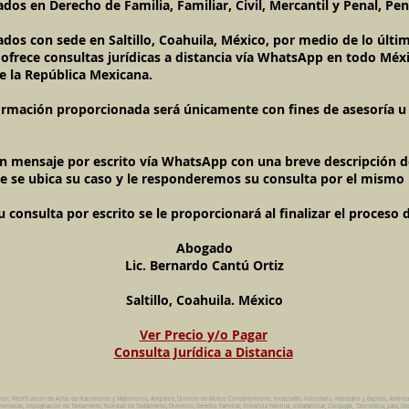
dos en Derecho de Familia, Familiar, Civil, Mercantil y Penal, Pen
ados con sede en Saltillo, Coahuila, México, por medio de lo úl
l ofrece consultas jurídicas a distancia vía WhatsApp en todo Méxi
e la República Mexicana.
ormación proporcionada será únicamente con fines de asesoría u o
un mensaje por escrito vía WhatsApp con una breve descripción de
e se ubica su caso y le responderemos su consulta por el mismo
onsulta por escrito se le proporcionará al finalizar el proceso 
Abogado
Lic. Bernardo Cantú Ortiz
Saltillo, Coahuila. México
Ver Precio y/o Pagar
Consulta Jurídica a Distancia
cion, Rectificacion de Actas de Nacimiento y Matrimonio, Amparos, Divorcio de Mutuo Consentimiento, Incausado, Voluntario, Necesario y Express, Arrend
ntarias, Impugnacion de Testamento, Nulidad de Testamento, Divorcios, Derecho Familiar, Violencia Familiar, Intrafamiliar, Conyugal, Domestica, para, Des