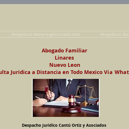
Abogados en Saltillo, Coah. México
Despacho Jurídico Cantú Ortiz y Asociados
erecho de Familia, Familiar, Civil, Mercantil y Pe
Abogada Lic. Maria Angélica Cantú Ortiz
Abogado Lic. Be
Abogado Familiar
Linares
Nuevo Leon
lta Juridica a Distancia en Todo Mexico
Via Wha
Despacho Juridíco Cantú Ortiz y Asociados