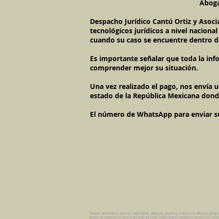
Aboga
Despacho Jurídico Cantú Ortiz y Asoci
tecnológicos jurídicos a nivel naciona
cuando su caso se encuentre dentro d
Es importante señalar que toda la inf
comprender mejor su situación.
Una vez realizado el pago, nos envía 
estado de la República Mexicana dond
El número de WhatsApp para enviar su c
Pension Alimenticia, Divorcio, Daño Moral, Herencias, Guarda y Custodia de Menores, Adop
Estado de Interdiccion, Nombramiento de Tutor, Testamentos, Intestados, Sucesiones Testame