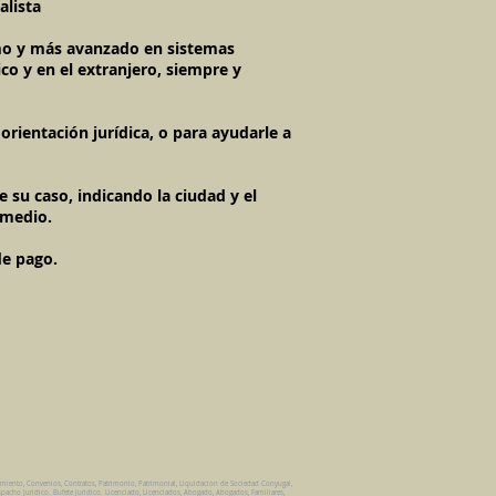
alista
timo y más avanzado en sistemas
co y en el extranjero, siempre y
rientación jurídica, o para ayudarle a
 su caso, indicando la ciudad y el
 medio.
de pago.
amiento, Convenios, Contratos, Patrimonio, Patrimonial, Liquidacion de Sociedad Conyugal,
pacho Juridico. Bufete Juridico. Licenciado, Licenciados, Abogado, Abogados, Familiares,