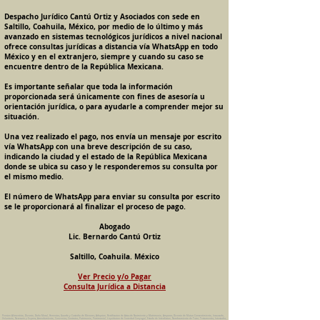
Despacho Jurídico Cantú Ortiz y Asociados con sede en
Saltillo, Coahuila, México, por medio de lo último y más
avanzado en sistemas tecnológicos jurídicos a nivel nacional
ofrece consultas jurídicas a distancia vía WhatsApp en todo
México y en el extranjero, siempre y cuando su caso se
encuentre dentro de la República Mexicana.
Es importante señalar que toda la información
proporcionada será únicamente con fines de asesoría u
orientación jurídica, o para ayudarle a comprender mejor su
situación.
Una vez realizado el pago, nos envía un mensaje por escrito
vía WhatsApp con una breve descripción de su caso,
indicando la ciudad y el estado de la República Mexicana
donde se ubica su caso y le responderemos su consulta por
el mismo medio.
El número de WhatsApp para enviar su consulta por escrito
se le proporcionará al finalizar el proceso de pago.
Abogado
Lic. Bernardo Cantú Ortiz
Saltillo, Coahuila. México
Ver Precio y/o Pagar
Consulta Jurídica a Distancia
Pension Alimenticia, Divorcio, Daño Moral, Herencias, Guarda y Custodia de Menores, Adopcion, Rectificacion de Actas de Nacimiento y Matrimonio, Amparos, Divorcio de Mutuo Consentimiento, Incausado,
Voluntario, Necesario y Express, Arrendamiento, Convenios, Contratos, Patrimonio, Patrimonial, Liquidacion de Sociedad Conyugal, Estado de Interdiccion, Nombramiento de Tutor, Testamentos, Intestados,