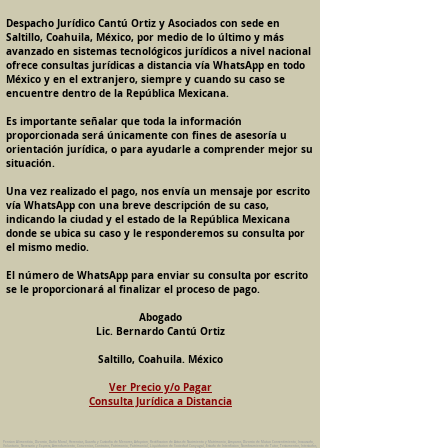
Despacho Jurídico Cantú Ortiz y Asociados con sede en
Saltillo, Coahuila, México, por medio de lo último y más
avanzado en sistemas tecnológicos jurídicos a nivel nacional
ofrece consultas jurídicas a distancia vía WhatsApp en todo
México y en el extranjero, siempre y cuando su caso se
encuentre dentro de la República Mexicana.
Es importante señalar que toda la información
proporcionada será únicamente con fines de asesoría u
orientación jurídica, o para ayudarle a comprender mejor su
situación.
Una vez realizado el pago, nos envía un mensaje por escrito
vía WhatsApp con una breve descripción de su caso,
indicando la ciudad y el estado de la República Mexicana
donde se ubica su caso y le responderemos su consulta por
el mismo medio.
El número de WhatsApp para enviar su consulta por escrito
se le proporcionará al finalizar el proceso de pago.
Abogado
Lic. Bernardo Cantú Ortiz
Saltillo, Coahuila. México
Ver Precio y/o Pagar
Consulta Jurídica a Distancia
Pension Alimenticia, Divorcio, Daño Moral, Herencias, Guarda y Custodia de Menores, Adopcion, Rectificacion de Actas de Nacimiento y Matrimonio, Amparos, Divorcio de Mutuo Consentimiento, Incausado,
Voluntario, Necesario y Express, Arrendamiento, Convenios, Contratos, Patrimonio, Patrimonial, Liquidacion de Sociedad Conyugal, Estado de Interdiccion, Nombramiento de Tutor, Testamentos, Intestados,