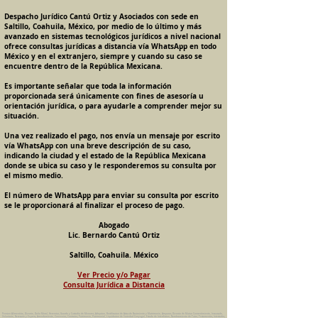
Despacho Jurídico Cantú Ortiz y Asociados con sede en
Saltillo, Coahuila, México, por medio de lo último y más
avanzado en sistemas tecnológicos jurídicos a nivel nacional
ofrece consultas jurídicas a distancia vía WhatsApp en todo
México y en el extranjero, siempre y cuando su caso se
encuentre dentro de la República Mexicana.
Es importante señalar que toda la información
proporcionada será únicamente con fines de asesoría u
orientación jurídica, o para ayudarle a comprender mejor su
situación.
Una vez realizado el pago, nos envía un mensaje por escrito
vía WhatsApp con una breve descripción de su caso,
indicando la ciudad y el estado de la República Mexicana
donde se ubica su caso y le responderemos su consulta por
el mismo medio.
El número de WhatsApp para enviar su consulta por escrito
se le proporcionará al finalizar el proceso de pago.
Abogado
Lic. Bernardo Cantú Ortiz
Saltillo, Coahuila. México
Ver Precio y/o Pagar
Consulta Jurídica a Distancia
Pension Alimenticia, Divorcio, Daño Moral, Herencias, Guarda y Custodia de Menores, Adopcion, Rectificacion de Actas de Nacimiento y Matrimonio, Amparos, Divorcio de Mutuo Consentimiento, Incausado,
Voluntario, Necesario y Express, Arrendamiento, Convenios, Contratos, Patrimonio, Patrimonial, Liquidacion de Sociedad Conyugal, Estado de Interdiccion, Nombramiento de Tutor, Testamentos, Intestados,