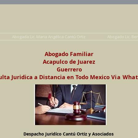
Abogados en Saltillo, Coah. México
Despacho Jurídico Cantú Ortiz y Asociados
erecho de Familia, Familiar, Civil, Mercantil y Pe
Abogada Lic. Maria Angélica Cantú Ortiz
Abogado Lic. Be
Abogado Familiar
Acapulco de Juarez
Guerrero
lta Juridica a Distancia en Todo Mexico
Via Wha
Despacho Juridíco Cantú Ortiz y Asociados