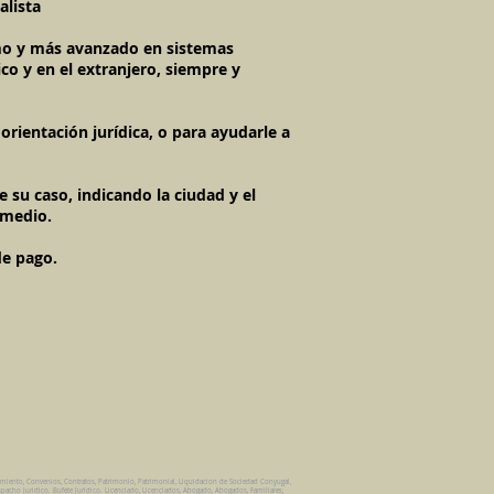
alista
timo y más avanzado en sistemas
co y en el extranjero, siempre y
rientación jurídica, o para ayudarle a
 su caso, indicando la ciudad y el
 medio.
de pago.
amiento, Convenios, Contratos, Patrimonio, Patrimonial, Liquidacion de Sociedad Conyugal,
pacho Juridico. Bufete Juridico. Licenciado, Licenciados, Abogado, Abogados, Familiares,