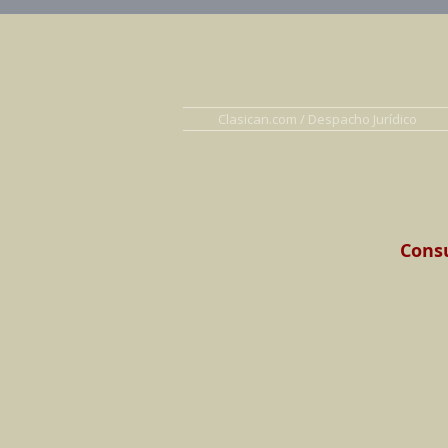
Abogados en D
Clasican.com / Despacho Jurídico
Consu