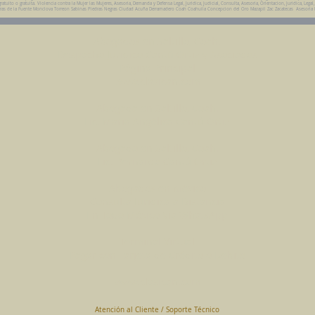
uito o gratuita. Violencia contra la Mujer las Mujeres, Asesoria, Demanda y Defensa Legal, Juridica, Judicial, Consulta, Asesoria, Orientacion, Juridica, Legal
da Parras de la Fuente Monclova Torreon Sabinas Piedras Negras Ciudad Acuña Derramadero Coah Coahuila Concepcion del Oro Mazapil Zac Zacatecas Asesoria
Abogados en Saltillo, Coah.
Despacho Jurídico Cantú Ortiz y Asociados
Página Principal
www.clasican.com
Abogada en Saltillo, Coah.
Lic. Maria Angélica Cantú Ortiz
Abogado en Saltillo, Coah.
Lic. Bernardo Cantú Ortiz
Abogados en México
Consulta Jurídica a Distancia
En Todo México Vía WhatsApp
Terminal Virtual
Pagar con Tarjeta de Crédito o Debito
www.clasican.com
Atención al Cliente / Soporte Técnico