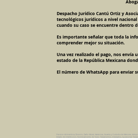
Aboga
Despacho Jurídico Cantú Ortiz y Asoci
tecnológicos jurídicos a nivel naciona
cuando su caso se encuentre dentro d
Es importante señalar que toda la inf
comprender mejor su situación.
Una vez realizado el pago, nos envía 
estado de la República Mexicana dond
El número de WhatsApp para enviar su c
Pension Alimenticia, Divorcio, Daño Moral, Herencias, Guarda y Custodia de Menores, Adop
Estado de Interdiccion, Nombramiento de Tutor, Testamentos, Intestados, Sucesiones Testame