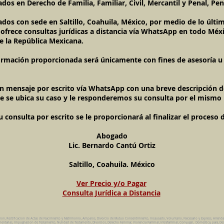
dos en Derecho de Familia, Familiar, Civil, Mercantil y Penal, Pen
ados con sede en Saltillo, Coahuila, México, por medio de lo úl
l ofrece consultas jurídicas a distancia vía WhatsApp en todo Méxi
e la República Mexicana.
ormación proporcionada será únicamente con fines de asesoría u o
un mensaje por escrito vía WhatsApp con una breve descripción de
e se ubica su caso y le responderemos su consulta por el mismo
onsulta por escrito se le proporcionará al finalizar el proceso 
Abogado
Lic. Bernardo Cantú Ortiz
Saltillo, Coahuila. México
Ver Precio y/o Pagar
Consulta Jurídica a Distancia
cion, Rectificacion de Actas de Nacimiento y Matrimonio, Amparos, Divorcio de Mutuo Consentimiento, Incausado, Voluntario, Necesario y Express, Arrend
ntarias, Impugnacion de Testamento, Nulidad de Testamento, Divorcios, Derecho Familiar, Violencia Familiar, Intrafamiliar, Conyugal, Domestica, para, Des