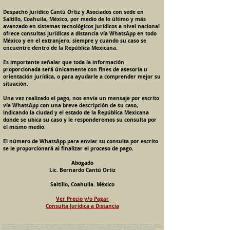
Despacho Jurídico Cantú Ortiz y Asociados con sede en
Saltillo, Coahuila, México, por medio de lo último y más
avanzado en sistemas tecnológicos jurídicos a nivel nacional
ofrece consultas jurídicas a distancia vía WhatsApp en todo
México y en el extranjero, siempre y cuando su caso se
encuentre dentro de la República Mexicana.
Es importante señalar que toda la información
proporcionada será únicamente con fines de asesoría u
orientación jurídica, o para ayudarle a comprender mejor su
situación.
Una vez realizado el pago, nos envía un mensaje por escrito
vía WhatsApp con una breve descripción de su caso,
indicando la ciudad y el estado de la República Mexicana
donde se ubica su caso y le responderemos su consulta por
el mismo medio.
El número de WhatsApp para enviar su consulta por escrito
se le proporcionará al finalizar el proceso de pago.
Abogado
Lic. Bernardo Cantú Ortiz
Saltillo, Coahuila. México
Ver Precio y/o Pagar
Consulta Jurídica a Distancia
Pension Alimenticia, Divorcio, Daño Moral, Herencias, Guarda y Custodia de Menores, Adopcion, Rectificacion de Actas de Nacimiento y Matrimonio, Amparos, Divorcio de Mutuo Consentimiento, Incausado,
Voluntario, Necesario y Express, Arrendamiento, Convenios, Contratos, Patrimonio, Patrimonial, Liquidacion de Sociedad Conyugal, Estado de Interdiccion, Nombramiento de Tutor, Testamentos, Intestados,
Sucesiones Testamentarias, Impugnacion de Testamento, Nulidad de Testamento, Divorcios, Derecho Familiar, Violencia Familiar, Intrafamiliar, Conyugal, Domestica, para, Despacho Juridico. Bufete