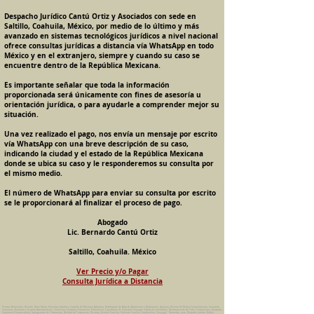
Despacho Jurídico Cantú Ortiz y Asociados con sede en
Saltillo, Coahuila, México, por medio de lo último y más
avanzado en sistemas tecnológicos jurídicos a nivel nacional
ofrece consultas jurídicas a distancia vía WhatsApp en todo
México y en el extranjero, siempre y cuando su caso se
encuentre dentro de la República Mexicana.
Es importante señalar que toda la información
proporcionada será únicamente con fines de asesoría u
orientación jurídica, o para ayudarle a comprender mejor su
situación.
Una vez realizado el pago, nos envía un mensaje por escrito
vía WhatsApp con una breve descripción de su caso,
indicando la ciudad y el estado de la República Mexicana
donde se ubica su caso y le responderemos su consulta por
el mismo medio.
El número de WhatsApp para enviar su consulta por escrito
se le proporcionará al finalizar el proceso de pago.
Abogado
Lic. Bernardo Cantú Ortiz
Saltillo, Coahuila. México
Ver Precio y/o Pagar
Consulta Jurídica a Distancia
Pension Alimenticia, Divorcio, Daño Moral, Herencias, Guarda y Custodia de Menores, Adopcion, Rectificacion de Actas de Nacimiento y Matrimonio, Amparos, Divorcio de Mutuo Consentimiento, Incausado,
Voluntario, Necesario y Express, Arrendamiento, Convenios, Contratos, Patrimonio, Patrimonial, Liquidacion de Sociedad Conyugal, Estado de Interdiccion, Nombramiento de Tutor, Testamentos, Intestados,
Sucesiones Testamentarias, Impugnacion de Testamento, Nulidad de Testamento, Divorcios, Derecho Familiar, Violencia Familiar, Intrafamiliar, Conyugal, Domestica, para, Despacho Juridico. Bufete