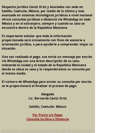
Despacho Jurídico Cantú Ortiz y Asociados con sede en
Saltillo, Coahuila, México, por medio de lo último y más
avanzado en sistemas tecnológicos jurídicos a nivel nacional
ofrece consultas jurídicas a distancia vía WhatsApp en todo
México y en el extranjero, siempre y cuando su caso se
encuentre dentro de la República Mexicana.
Es importante señalar que toda la información
proporcionada será únicamente con fines de asesoría u
orientación jurídica, o para ayudarle a comprender mejor su
situación.
Una vez realizado el pago, nos envía un mensaje por escrito
vía WhatsApp con una breve descripción de su caso,
indicando la ciudad y el estado de la República Mexicana
donde se ubica su caso y le responderemos su consulta por
el mismo medio.
El número de WhatsApp para enviar su consulta por escrito
se le proporcionará al finalizar el proceso de pago.
Abogado
Lic. Bernardo Cantú Ortiz
Saltillo, Coahuila. México
Ver Precio y/o Pagar
Consulta Jurídica a Distancia
Pension Alimenticia, Divorcio, Daño Moral, Herencias, Guarda y Custodia de Menores, Adopcion, Rectificacion de Actas de Nacimiento y Matrimonio, Amparos, Divorcio de Mutuo Consentimiento, Incausado,
Voluntario, Necesario y Express, Arrendamiento, Convenios, Contratos, Patrimonio, Patrimonial, Liquidacion de Sociedad Conyugal, Estado de Interdiccion, Nombramiento de Tutor, Testamentos, Intestados,
Sucesiones Testamentarias, Impugnacion de Testamento, Nulidad de Testamento, Divorcios, Derecho Familiar, Violencia Familiar, Intrafamiliar, Conyugal, Domestica, para, Despacho Juridico. Bufete