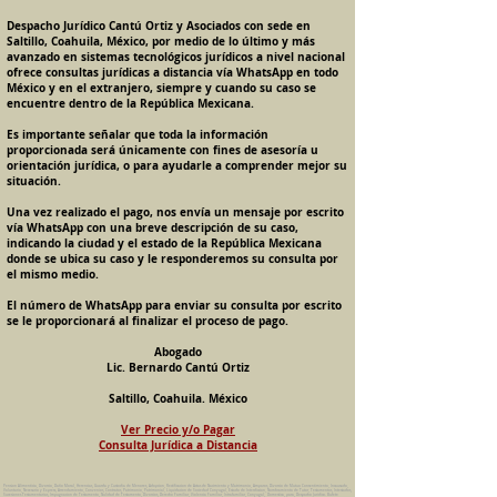
Despacho Jurídico Cantú Ortiz y Asociados con sede en
Saltillo, Coahuila, México, por medio de lo último y más
avanzado en sistemas tecnológicos jurídicos a nivel nacional
ofrece consultas jurídicas a distancia vía WhatsApp en todo
México y en el extranjero, siempre y cuando su caso se
encuentre dentro de la República Mexicana.
Es importante señalar que toda la información
proporcionada será únicamente con fines de asesoría u
orientación jurídica, o para ayudarle a comprender mejor su
situación.
Una vez realizado el pago, nos envía un mensaje por escrito
vía WhatsApp con una breve descripción de su caso,
indicando la ciudad y el estado de la República Mexicana
donde se ubica su caso y le responderemos su consulta por
el mismo medio.
El número de WhatsApp para enviar su consulta por escrito
se le proporcionará al finalizar el proceso de pago.
Abogado
Lic. Bernardo Cantú Ortiz
Saltillo, Coahuila. México
Ver Precio y/o Pagar
Consulta Jurídica a Distancia
Pension Alimenticia, Divorcio, Daño Moral, Herencias, Guarda y Custodia de Menores, Adopcion, Rectificacion de Actas de Nacimiento y Matrimonio, Amparos, Divorcio de Mutuo Consentimiento, Incausado,
Voluntario, Necesario y Express, Arrendamiento, Convenios, Contratos, Patrimonio, Patrimonial, Liquidacion de Sociedad Conyugal, Estado de Interdiccion, Nombramiento de Tutor, Testamentos, Intestados,
Sucesiones Testamentarias, Impugnacion de Testamento, Nulidad de Testamento, Divorcios, Derecho Familiar, Violencia Familiar, Intrafamiliar, Conyugal, Domestica, para, Despacho Juridico. Bufete