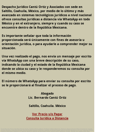
Despacho Jurídico Cantú Ortiz y Asociados con sede en
Saltillo, Coahuila, México, por medio de lo último y más
avanzado en sistemas tecnológicos jurídicos a nivel nacional
ofrece consultas jurídicas a distancia vía WhatsApp en todo
México y en el extranjero, siempre y cuando su caso se
encuentre dentro de la República Mexicana.
Es importante señalar que toda la información
proporcionada será únicamente con fines de asesoría u
orientación jurídica, o para ayudarle a comprender mejor su
situación.
Una vez realizado el pago, nos envía un mensaje por escrito
vía WhatsApp con una breve descripción de su caso,
indicando la ciudad y el estado de la República Mexicana
donde se ubica su caso y le responderemos su consulta por
el mismo medio.
El número de WhatsApp para enviar su consulta por escrito
se le proporcionará al finalizar el proceso de pago.
Abogado
Lic. Bernardo Cantú Ortiz
Saltillo, Coahuila. México
Ver Precio y/o Pagar
Consulta Jurídica a Distancia
Pension Alimenticia, Divorcio, Daño Moral, Herencias, Guarda y Custodia de Menores, Adopcion, Rectificacion de Actas de Nacimiento y Matrimonio, Amparos, Divorcio de Mutuo Consentimiento, Incausado,
Voluntario, Necesario y Express, Arrendamiento, Convenios, Contratos, Patrimonio, Patrimonial, Liquidacion de Sociedad Conyugal, Estado de Interdiccion, Nombramiento de Tutor, Testamentos, Intestados,
Sucesiones Testamentarias, Impugnacion de Testamento, Nulidad de Testamento, Divorcios, Derecho Familiar, Violencia Familiar, Intrafamiliar, Conyugal, Domestica, para, Despacho Juridico. Bufete