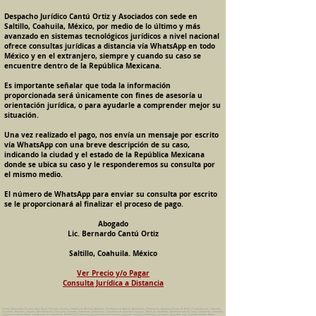
Despacho Jurídico Cantú Ortiz y Asociados con sede en
Saltillo, Coahuila, México, por medio de lo último y más
avanzado en sistemas tecnológicos jurídicos a nivel nacional
ofrece consultas jurídicas a distancia vía WhatsApp en todo
México y en el extranjero, siempre y cuando su caso se
encuentre dentro de la República Mexicana.
Es importante señalar que toda la información
proporcionada será únicamente con fines de asesoría u
orientación jurídica, o para ayudarle a comprender mejor su
situación.
Una vez realizado el pago, nos envía un mensaje por escrito
vía WhatsApp con una breve descripción de su caso,
indicando la ciudad y el estado de la República Mexicana
donde se ubica su caso y le responderemos su consulta por
el mismo medio.
El número de WhatsApp para enviar su consulta por escrito
se le proporcionará al finalizar el proceso de pago.
Abogado
Lic. Bernardo Cantú Ortiz
Saltillo, Coahuila. México
Ver Precio y/o Pagar
Consulta Jurídica a Distancia
Pension Alimenticia, Divorcio, Daño Moral, Herencias, Guarda y Custodia de Menores, Adopcion, Rectificacion de Actas de Nacimiento y Matrimonio, Amparos, Divorcio de Mutuo Consentimiento, Incausado,
Voluntario, Necesario y Express, Arrendamiento, Convenios, Contratos, Patrimonio, Patrimonial, Liquidacion de Sociedad Conyugal, Estado de Interdiccion, Nombramiento de Tutor, Testamentos, Intestados,
Sucesiones Testamentarias, Impugnacion de Testamento, Nulidad de Testamento, Divorcios, Derecho Familiar, Violencia Familiar, Intrafamiliar, Conyugal, Domestica, para, Despacho Juridico. Bufete