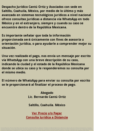
Despacho Jurídico Cantú Ortiz y Asociados con sede en
Saltillo, Coahuila, México, por medio de lo último y más
avanzado en sistemas tecnológicos jurídicos a nivel nacional
ofrece consultas jurídicas a distancia vía WhatsApp en todo
México y en el extranjero, siempre y cuando su caso se
encuentre dentro de la República Mexicana.
Es importante señalar que toda la información
proporcionada será únicamente con fines de asesoría u
orientación jurídica, o para ayudarle a comprender mejor su
situación.
Una vez realizado el pago, nos envía un mensaje por escrito
vía WhatsApp con una breve descripción de su caso,
indicando la ciudad y el estado de la República Mexicana
donde se ubica su caso y le responderemos su consulta por
el mismo medio.
El número de WhatsApp para enviar su consulta por escrito
se le proporcionará al finalizar el proceso de pago.
Abogado
Lic. Bernardo Cantú Ortiz
Saltillo, Coahuila. México
Ver Precio y/o Pagar
Consulta Jurídica a Distancia
Pension Alimenticia, Divorcio, Daño Moral, Herencias, Guarda y Custodia de Menores, Adopcion, Rectificacion de Actas de Nacimiento y Matrimonio, Amparos, Divorcio de Mutuo Consentimiento, Incausado,
Voluntario, Necesario y Express, Arrendamiento, Convenios, Contratos, Patrimonio, Patrimonial, Liquidacion de Sociedad Conyugal, Estado de Interdiccion, Nombramiento de Tutor, Testamentos, Intestados,
Sucesiones Testamentarias, Impugnacion de Testamento, Nulidad de Testamento, Divorcios, Derecho Familiar, Violencia Familiar, Intrafamiliar, Conyugal, Domestica, para, Despacho Juridico. Bufete