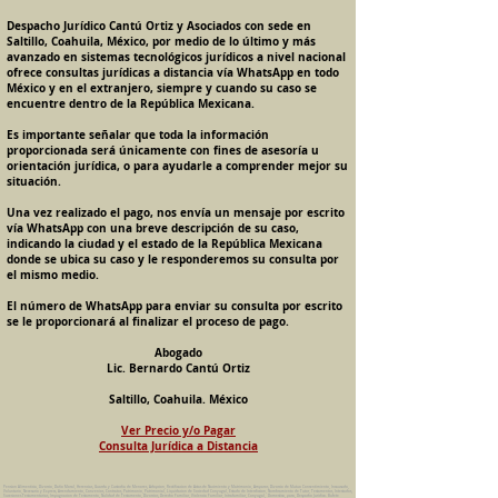
Despacho Jurídico Cantú Ortiz y Asociados con sede en
Saltillo, Coahuila, México, por medio de lo último y más
avanzado en sistemas tecnológicos jurídicos a nivel nacional
ofrece consultas jurídicas a distancia vía WhatsApp en todo
México y en el extranjero, siempre y cuando su caso se
encuentre dentro de la República Mexicana.
Es importante señalar que toda la información
proporcionada será únicamente con fines de asesoría u
orientación jurídica, o para ayudarle a comprender mejor su
situación.
Una vez realizado el pago, nos envía un mensaje por escrito
vía WhatsApp con una breve descripción de su caso,
indicando la ciudad y el estado de la República Mexicana
donde se ubica su caso y le responderemos su consulta por
el mismo medio.
El número de WhatsApp para enviar su consulta por escrito
se le proporcionará al finalizar el proceso de pago.
Abogado
Lic. Bernardo Cantú Ortiz
Saltillo, Coahuila. México
Ver Precio y/o Pagar
Consulta Jurídica a Distancia
Pension Alimenticia, Divorcio, Daño Moral, Herencias, Guarda y Custodia de Menores, Adopcion, Rectificacion de Actas de Nacimiento y Matrimonio, Amparos, Divorcio de Mutuo Consentimiento, Incausado,
Voluntario, Necesario y Express, Arrendamiento, Convenios, Contratos, Patrimonio, Patrimonial, Liquidacion de Sociedad Conyugal, Estado de Interdiccion, Nombramiento de Tutor, Testamentos, Intestados,
Sucesiones Testamentarias, Impugnacion de Testamento, Nulidad de Testamento, Divorcios, Derecho Familiar, Violencia Familiar, Intrafamiliar, Conyugal, Domestica, para, Despacho Juridico. Bufete