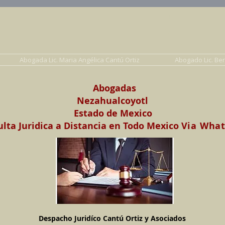
Abogados en Saltillo, Coah. México
Despacho Jurídico Cantú Ortiz y Asociados
erecho de Familia, Familiar, Civil, Mercantil y Pe
Abogada Lic. Maria Angélica Cantú Ortiz
Abogado Lic. Be
Abogadas
Nezahualcoyotl
Estado de Mexico
lta Juridica a Distancia en Todo Mexico
Via Wha
Despacho Juridíco Cantú Ortiz y Asociados