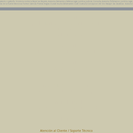
uito o gratuita. Violencia contra la Mujer las Mujeres, Asesoria, Demanda y Defensa Legal, Juridica, Judicial, Consulta, Asesoria, Orientacion, Juridica, Legal
da Parras de la Fuente Monclova Torreon Sabinas Piedras Negras Ciudad Acuña Derramadero Coah Coahuila Concepcion del Oro Mazapil Zac Zacatecas Asesoria
Abogados en Saltillo, Coah.
Despacho Jurídico Cantú Ortiz y Asociados
Página Principal
www.clasican.com
Abogada en Saltillo, Coah.
Lic. Maria Angélica Cantú Ortiz
Abogado en Saltillo, Coah.
Lic. Bernardo Cantú Ortiz
Abogados en México
Consulta Jurídica a Distancia
En Todo México Vía WhatsApp
Terminal Virtual
Pagar con Tarjeta de Crédito o Debito
www.clasican.com
Atención al Cliente / Soporte Técnico