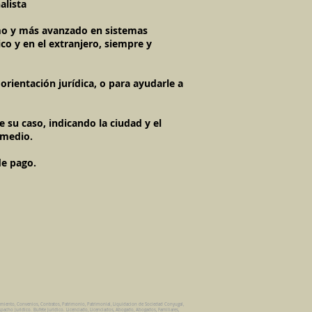
alista
timo y más avanzado en sistemas
co y en el extranjero, siempre y
rientación jurídica, o para ayudarle a
 su caso, indicando la ciudad y el
 medio.
de pago.
amiento, Convenios, Contratos, Patrimonio, Patrimonial, Liquidacion de Sociedad Conyugal,
pacho Juridico. Bufete Juridico. Licenciado, Licenciados, Abogado, Abogados, Familiares,