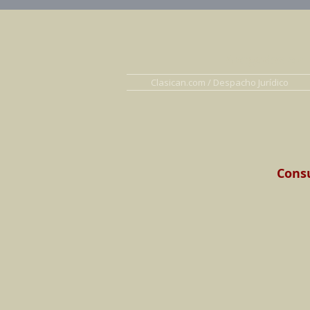
Abogados en D
Clasican.com / Despacho Jurídico
Consu