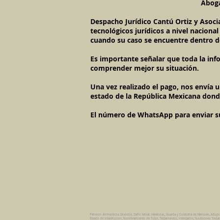
Aboga
Despacho Jurídico Cantú Ortiz y Asoci
tecnológicos jurídicos a nivel naciona
cuando su caso se encuentre dentro d
Es importante señalar que toda la inf
comprender mejor su situación.
Una vez realizado el pago, nos envía 
estado de la República Mexicana dond
El número de WhatsApp para enviar su c
Pension Alimenticia, Divorcio, Daño Moral, Herencias, Guarda y Custodia de Menores, Adop
Estado de Interdiccion, Nombramiento de Tutor, Testamentos, Intestados, Sucesiones Testame