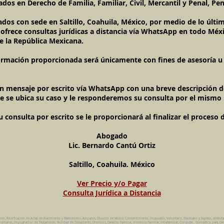
dos en Derecho de Familia, Familiar, Civil, Mercantil y Penal, Pen
ados con sede en Saltillo, Coahuila, México, por medio de lo úl
l ofrece consultas jurídicas a distancia vía WhatsApp en todo Méxi
e la República Mexicana.
ormación proporcionada será únicamente con fines de asesoría u o
un mensaje por escrito vía WhatsApp con una breve descripción de
e se ubica su caso y le responderemos su consulta por el mismo
onsulta por escrito se le proporcionará al finalizar el proceso 
Abogado
Lic. Bernardo Cantú Ortiz
Saltillo, Coahuila. México
Ver Precio y/o Pagar
Consulta Jurídica a Distancia
cion, Rectificacion de Actas de Nacimiento y Matrimonio, Amparos, Divorcio de Mutuo Consentimiento, Incausado, Voluntario, Necesario y Express, Arrend
ntarias, Impugnacion de Testamento, Nulidad de Testamento, Divorcios, Derecho Familiar, Violencia Familiar, Intrafamiliar, Conyugal, Domestica, para, Des