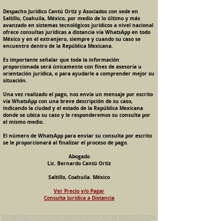
Despacho Jurídico Cantú Ortiz y Asociados con sede en
Saltillo, Coahuila, México, por medio de lo último y más
avanzado en sistemas tecnológicos jurídicos a nivel nacional
ofrece consultas jurídicas a distancia vía WhatsApp en todo
México y en el extranjero, siempre y cuando su caso se
encuentre dentro de la República Mexicana.
Es importante señalar que toda la información
proporcionada será únicamente con fines de asesoría u
orientación jurídica, o para ayudarle a comprender mejor su
situación.
Una vez realizado el pago, nos envía un mensaje por escrito
vía WhatsApp con una breve descripción de su caso,
indicando la ciudad y el estado de la República Mexicana
donde se ubica su caso y le responderemos su consulta por
el mismo medio.
El número de WhatsApp para enviar su consulta por escrito
se le proporcionará al finalizar el proceso de pago.
Abogado
Lic. Bernardo Cantú Ortiz
Saltillo, Coahuila. México
Ver Precio y/o Pagar
Consulta Jurídica a Distancia
Pension Alimenticia, Divorcio, Daño Moral, Herencias, Guarda y Custodia de Menores, Adopcion, Rectificacion de Actas de Nacimiento y Matrimonio, Amparos, Divorcio de Mutuo Consentimiento, Incausado,
Voluntario, Necesario y Express, Arrendamiento, Convenios, Contratos, Patrimonio, Patrimonial, Liquidacion de Sociedad Conyugal, Estado de Interdiccion, Nombramiento de Tutor, Testamentos, Intestados,
Sucesiones Testamentarias, Impugnacion de Testamento, Nulidad de Testamento, Divorcios, Derecho Familiar, Violencia Familiar, Intrafamiliar, Conyugal, Domestica, para, Despacho Juridico. Bufete