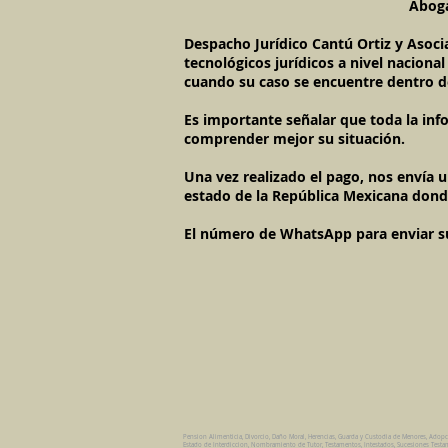
Aboga
Despacho Jurídico Cantú Ortiz y Asoci
tecnológicos jurídicos a nivel naciona
cuando su caso se encuentre dentro d
Es importante señalar que toda la inf
comprender mejor su situación.
Una vez realizado el pago, nos envía 
estado de la República Mexicana dond
El número de WhatsApp para enviar su c
Pension Alimenticia, Divorcio, Daño Moral, Herencias, Guarda y Custodia de Menores, Adop
Estado de Interdiccion, Nombramiento de Tutor, Testamentos, Intestados, Sucesiones Testame