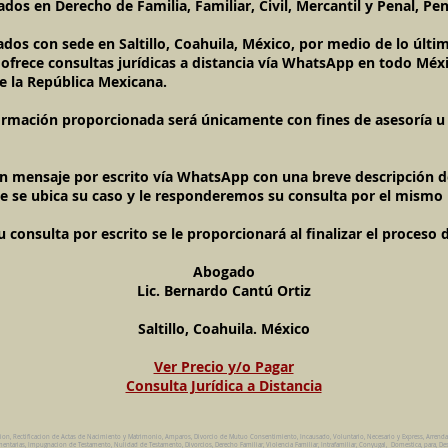
dos en Derecho de Familia, Familiar, Civil, Mercantil y Penal, Pen
ados con sede en Saltillo, Coahuila, México, por medio de lo úl
l ofrece consultas jurídicas a distancia vía WhatsApp en todo Méxi
e la República Mexicana.
ormación proporcionada será únicamente con fines de asesoría u o
un mensaje por escrito vía WhatsApp con una breve descripción de
e se ubica su caso y le responderemos su consulta por el mismo
onsulta por escrito se le proporcionará al finalizar el proceso 
Abogado
Lic. Bernardo Cantú Ortiz
Saltillo, Coahuila. México
Ver Precio y/o Pagar
Consulta Jurídica a Distancia
cion, Rectificacion de Actas de Nacimiento y Matrimonio, Amparos, Divorcio de Mutuo Consentimiento, Incausado, Voluntario, Necesario y Express, Arrend
ntarias, Impugnacion de Testamento, Nulidad de Testamento, Divorcios, Derecho Familiar, Violencia Familiar, Intrafamiliar, Conyugal, Domestica, para, Des