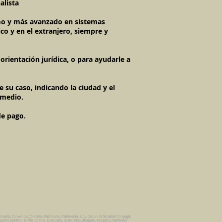
alista
timo y más avanzado en sistemas
co y en el extranjero, siempre y
rientación jurídica, o para ayudarle a
 su caso, indicando la ciudad y el
 medio.
de pago.
amiento, Convenios, Contratos, Patrimonio, Patrimonial, Liquidacion de Sociedad Conyugal,
pacho Juridico. Bufete Juridico. Licenciado, Licenciados, Abogado, Abogados, Familiares,