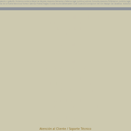
uito o gratuita. Violencia contra la Mujer las Mujeres, Asesoria, Demanda y Defensa Legal, Juridica, Judicial, Consulta, Asesoria, Orientacion, Juridica, Legal
da Parras de la Fuente Monclova Torreon Sabinas Piedras Negras Ciudad Acuña Derramadero Coah Coahuila Concepcion del Oro Mazapil Zac Zacatecas Asesoria
Abogados en Saltillo, Coah.
Despacho Jurídico Cantú Ortiz y Asociados
Página Principal
www.clasican.com
Abogada en Saltillo, Coah.
Lic. Maria Angélica Cantú Ortiz
Abogado en Saltillo, Coah.
Lic. Bernardo Cantú Ortiz
Abogados en México
Consulta Jurídica a Distancia
En Todo México Vía WhatsApp
Terminal Virtual
Pagar con Tarjeta de Crédito o Debito
www.clasican.com
Atención al Cliente / Soporte Técnico