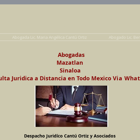
Abogados en Saltillo, Coah. México
Despacho Jurídico Cantú Ortiz y Asociados
erecho de Familia, Familiar, Civil, Mercantil y Pe
Abogada Lic. Maria Angélica Cantú Ortiz
Abogado Lic. Be
Abogadas
Mazatlan
Sinaloa
lta Juridica a Distancia en Todo Mexico
Via Wha
Despacho Juridíco Cantú Ortiz y Asociados