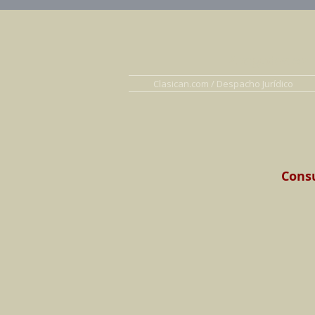
Abogados en D
Clasican.com / Despacho Jurídico
Consu