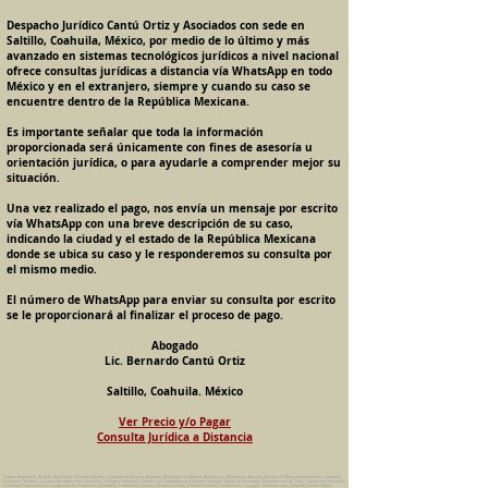
Despacho Jurídico Cantú Ortiz y Asociados con sede en
Saltillo, Coahuila, México, por medio de lo último y más
avanzado en sistemas tecnológicos jurídicos a nivel nacional
ofrece consultas jurídicas a distancia vía WhatsApp en todo
México y en el extranjero, siempre y cuando su caso se
encuentre dentro de la República Mexicana.
Es importante señalar que toda la información
proporcionada será únicamente con fines de asesoría u
orientación jurídica, o para ayudarle a comprender mejor su
situación.
Una vez realizado el pago, nos envía un mensaje por escrito
vía WhatsApp con una breve descripción de su caso,
indicando la ciudad y el estado de la República Mexicana
donde se ubica su caso y le responderemos su consulta por
el mismo medio.
El número de WhatsApp para enviar su consulta por escrito
se le proporcionará al finalizar el proceso de pago.
Abogado
Lic. Bernardo Cantú Ortiz
Saltillo, Coahuila. México
Ver Precio y/o Pagar
Consulta Jurídica a Distancia
Pension Alimenticia, Divorcio, Daño Moral, Herencias, Guarda y Custodia de Menores, Adopcion, Rectificacion de Actas de Nacimiento y Matrimonio, Amparos, Divorcio de Mutuo Consentimiento, Incausado,
Voluntario, Necesario y Express, Arrendamiento, Convenios, Contratos, Patrimonio, Patrimonial, Liquidacion de Sociedad Conyugal, Estado de Interdiccion, Nombramiento de Tutor, Testamentos, Intestados,
Sucesiones Testamentarias, Impugnacion de Testamento, Nulidad de Testamento, Divorcios, Derecho Familiar, Violencia Familiar, Intrafamiliar, Conyugal, Domestica, para, Despacho Juridico. Bufete