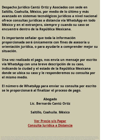
Despacho Jurídico Cantú Ortiz y Asociados con sede en
Saltillo, Coahuila, México, por medio de lo último y más
avanzado en sistemas tecnológicos jurídicos a nivel nacional
ofrece consultas jurídicas a distancia vía WhatsApp en todo
México y en el extranjero, siempre y cuando su caso se
encuentre dentro de la República Mexicana.
Es importante señalar que toda la información
proporcionada será únicamente con fines de asesoría u
orientación jurídica, o para ayudarle a comprender mejor su
situación.
Una vez realizado el pago, nos envía un mensaje por escrito
vía WhatsApp con una breve descripción de su caso,
indicando la ciudad y el estado de la República Mexicana
donde se ubica su caso y le responderemos su consulta por
el mismo medio.
El número de WhatsApp para enviar su consulta por escrito
se le proporcionará al finalizar el proceso de pago.
Abogado
Lic. Bernardo Cantú Ortiz
Saltillo, Coahuila. México
Ver Precio y/o Pagar
Consulta Jurídica a Distancia
Pension Alimenticia, Divorcio, Daño Moral, Herencias, Guarda y Custodia de Menores, Adopcion, Rectificacion de Actas de Nacimiento y Matrimonio, Amparos, Divorcio de Mutuo Consentimiento, Incausado,
Voluntario, Necesario y Express, Arrendamiento, Convenios, Contratos, Patrimonio, Patrimonial, Liquidacion de Sociedad Conyugal, Estado de Interdiccion, Nombramiento de Tutor, Testamentos, Intestados,
Sucesiones Testamentarias, Impugnacion de Testamento, Nulidad de Testamento, Divorcios, Derecho Familiar, Violencia Familiar, Intrafamiliar, Conyugal, Domestica, para, Despacho Juridico. Bufete