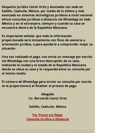
Despacho Jurídico Cantú Ortiz y Asociados con sede en
Saltillo, Coahuila, México, por medio de lo último y más
avanzado en sistemas tecnológicos jurídicos a nivel nacional
ofrece consultas jurídicas a distancia vía WhatsApp en todo
México y en el extranjero, siempre y cuando su caso se
encuentre dentro de la República Mexicana.
Es importante señalar que toda la información
proporcionada será únicamente con fines de asesoría u
orientación jurídica, o para ayudarle a comprender mejor su
situación.
Una vez realizado el pago, nos envía un mensaje por escrito
vía WhatsApp con una breve descripción de su caso,
indicando la ciudad y el estado de la República Mexicana
donde se ubica su caso y le responderemos su consulta por
el mismo medio.
El número de WhatsApp para enviar su consulta por escrito
se le proporcionará al finalizar el proceso de pago.
Abogado
Lic. Bernardo Cantú Ortiz
Saltillo, Coahuila. México
Ver Precio y/o Pagar
Consulta Jurídica a Distancia
Pension Alimenticia, Divorcio, Daño Moral, Herencias, Guarda y Custodia de Menores, Adopcion, Rectificacion de Actas de Nacimiento y Matrimonio, Amparos, Divorcio de Mutuo Consentimiento, Incausado,
Voluntario, Necesario y Express, Arrendamiento, Convenios, Contratos, Patrimonio, Patrimonial, Liquidacion de Sociedad Conyugal, Estado de Interdiccion, Nombramiento de Tutor, Testamentos, Intestados,
Sucesiones Testamentarias, Impugnacion de Testamento, Nulidad de Testamento, Divorcios, Derecho Familiar, Violencia Familiar, Intrafamiliar, Conyugal, Domestica, para, Despacho Juridico. Bufete