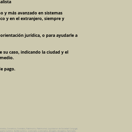
alista
timo y más avanzado en sistemas
co y en el extranjero, siempre y
rientación jurídica, o para ayudarle a
 su caso, indicando la ciudad y el
 medio.
de pago.
amiento, Convenios, Contratos, Patrimonio, Patrimonial, Liquidacion de Sociedad Conyugal,
pacho Juridico. Bufete Juridico. Licenciado, Licenciados, Abogado, Abogados, Familiares,