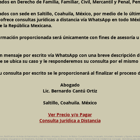
dos en Derecho de Familia, Familiar, Civil, Mercantil y Penal, Pen
ados con sede en Saltillo, Coahuila, México, por medio de lo úl
l ofrece consultas jurídicas a distancia vía WhatsApp en todo Méxi
e la República Mexicana.
ormación proporcionada será únicamente con fines de asesoría u o
un mensaje por escrito vía WhatsApp con una breve descripción de
e se ubica su caso y le responderemos su consulta por el mismo
onsulta por escrito se le proporcionará al finalizar el proceso 
Abogado
Lic. Bernardo Cantú Ortiz
Saltillo, Coahuila. México
Ver Precio y/o Pagar
Consulta Jurídica a Distancia
cion, Rectificacion de Actas de Nacimiento y Matrimonio, Amparos, Divorcio de Mutuo Consentimiento, Incausado, Voluntario, Necesario y Express, Arrend
ntarias, Impugnacion de Testamento, Nulidad de Testamento, Divorcios, Derecho Familiar, Violencia Familiar, Intrafamiliar, Conyugal, Domestica, para, Des