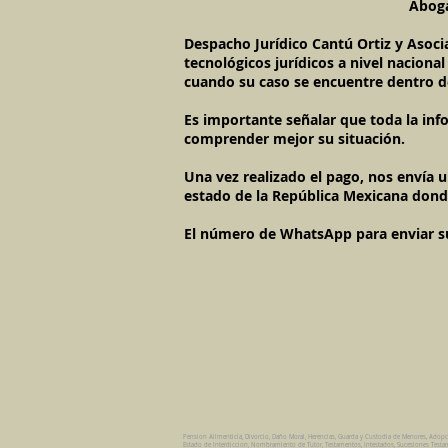
Aboga
Despacho Jurídico Cantú Ortiz y Asoci
tecnológicos jurídicos a nivel naciona
cuando su caso se encuentre dentro d
Es importante señalar que toda la inf
comprender mejor su situación.
Una vez realizado el pago, nos envía 
estado de la República Mexicana dond
El número de WhatsApp para enviar su c
Pension Alimenticia, Divorcio, Daño Moral, Herencias, Guarda y Custodia de Menores, Adop
Estado de Interdiccion, Nombramiento de Tutor, Testamentos, Intestados, Sucesiones Testame