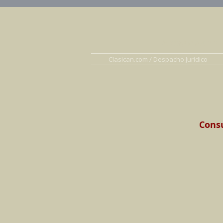
Abogados en D
Clasican.com / Despacho Jurídico
Consu