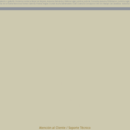
uito o gratuita. Violencia contra la Mujer las Mujeres, Asesoria, Demanda y Defensa Legal, Juridica, Judicial, Consulta, Asesoria, Orientacion, Juridica, Legal
da Parras de la Fuente Monclova Torreon Sabinas Piedras Negras Ciudad Acuña Derramadero Coah Coahuila Concepcion del Oro Mazapil Zac Zacatecas Asesoria
Abogados en Saltillo, Coah.
Despacho Jurídico Cantú Ortiz y Asociados
Página Principal
www.clasican.com
Abogada en Saltillo, Coah.
Lic. Maria Angélica Cantú Ortiz
Abogado en Saltillo, Coah.
Lic. Bernardo Cantú Ortiz
Abogados en México
Consulta Jurídica a Distancia
En Todo México Vía WhatsApp
Terminal Virtual
Pagar con Tarjeta de Crédito o Debito
www.clasican.com
Atención al Cliente / Soporte Técnico