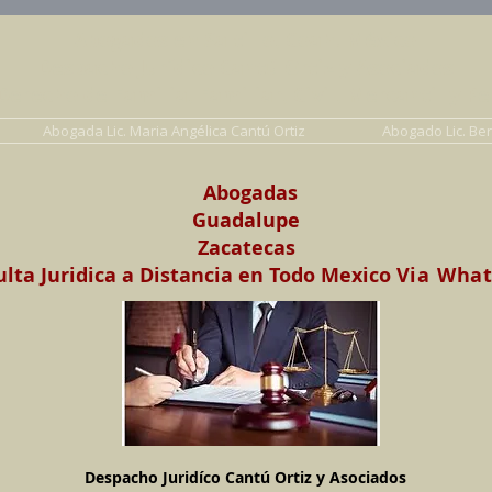
Abogados en Saltillo, Coah. México
Despacho Jurídico Cantú Ortiz y Asociados
erecho de Familia, Familiar, Civil, Mercantil y Pe
Abogada Lic. Maria Angélica Cantú Ortiz
Abogado Lic. Be
Abogadas
Guadalupe
Zacatecas
lta Juridica a Distancia en Todo Mexico
Via Wha
Despacho Juridíco Cantú Ortiz y Asociados