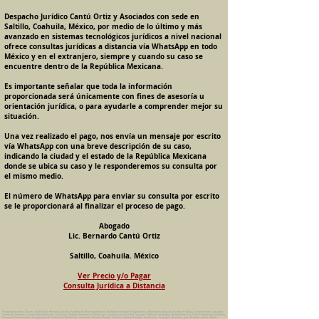
Despacho Jurídico Cantú Ortiz y Asociados con sede en
Saltillo, Coahuila, México, por medio de lo último y más
avanzado en sistemas tecnológicos jurídicos a nivel nacional
ofrece consultas jurídicas a distancia vía WhatsApp en todo
México y en el extranjero, siempre y cuando su caso se
encuentre dentro de la República Mexicana.
Es importante señalar que toda la información
proporcionada será únicamente con fines de asesoría u
orientación jurídica, o para ayudarle a comprender mejor su
situación.
Una vez realizado el pago, nos envía un mensaje por escrito
vía WhatsApp con una breve descripción de su caso,
indicando la ciudad y el estado de la República Mexicana
donde se ubica su caso y le responderemos su consulta por
el mismo medio.
El número de WhatsApp para enviar su consulta por escrito
se le proporcionará al finalizar el proceso de pago.
Abogado
Lic. Bernardo Cantú Ortiz
Saltillo, Coahuila. México
Ver Precio y/o Pagar
Consulta Jurídica a Distancia
Pension Alimenticia, Divorcio, Daño Moral, Herencias, Guarda y Custodia de Menores, Adopcion, Rectificacion de Actas de Nacimiento y Matrimonio, Amparos, Divorcio de Mutuo Consentimiento, Incausado,
Voluntario, Necesario y Express, Arrendamiento, Convenios, Contratos, Patrimonio, Patrimonial, Liquidacion de Sociedad Conyugal, Estado de Interdiccion, Nombramiento de Tutor, Testamentos, Intestados,
Sucesiones Testamentarias, Impugnacion de Testamento, Nulidad de Testamento, Divorcios, Derecho Familiar, Violencia Familiar, Intrafamiliar, Conyugal, Domestica, para, Despacho Juridico. Bufete