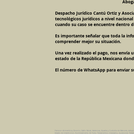
Aboga
Despacho Jurídico Cantú Ortiz y Asoci
tecnológicos jurídicos a nivel naciona
cuando su caso se encuentre dentro d
Es importante señalar que toda la inf
comprender mejor su situación.
Una vez realizado el pago, nos envía 
estado de la República Mexicana dond
El número de WhatsApp para enviar su c
Pension Alimenticia, Divorcio, Daño Moral, Herencias, Guarda y Custodia de Menores, Adop
Estado de Interdiccion, Nombramiento de Tutor, Testamentos, Intestados, Sucesiones Testame