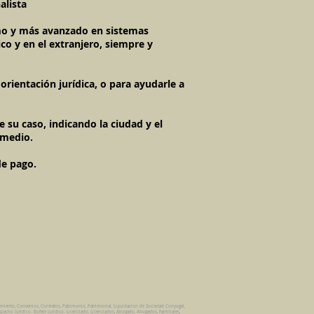
alista
timo y más avanzado en sistemas
co y en el extranjero, siempre y
rientación jurídica, o para ayudarle a
 su caso, indicando la ciudad y el
 medio.
de pago.
amiento, Convenios, Contratos, Patrimonio, Patrimonial, Liquidacion de Sociedad Conyugal,
pacho Juridico. Bufete Juridico. Licenciado, Licenciados, Abogado, Abogados, Familiares,