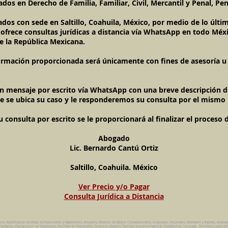
dos en Derecho de Familia, Familiar, Civil, Mercantil y Penal, Pen
ados con sede en Saltillo, Coahuila, México, por medio de lo úl
l ofrece consultas jurídicas a distancia vía WhatsApp en todo Méxi
e la República Mexicana.
ormación proporcionada será únicamente con fines de asesoría u o
un mensaje por escrito vía WhatsApp con una breve descripción de
e se ubica su caso y le responderemos su consulta por el mismo
onsulta por escrito se le proporcionará al finalizar el proceso 
Abogado
Lic. Bernardo Cantú Ortiz
Saltillo, Coahuila. México
Ver Precio y/o Pagar
Consulta Jurídica a Distancia
cion, Rectificacion de Actas de Nacimiento y Matrimonio, Amparos, Divorcio de Mutuo Consentimiento, Incausado, Voluntario, Necesario y Express, Arrend
ntarias, Impugnacion de Testamento, Nulidad de Testamento, Divorcios, Derecho Familiar, Violencia Familiar, Intrafamiliar, Conyugal, Domestica, para, Des