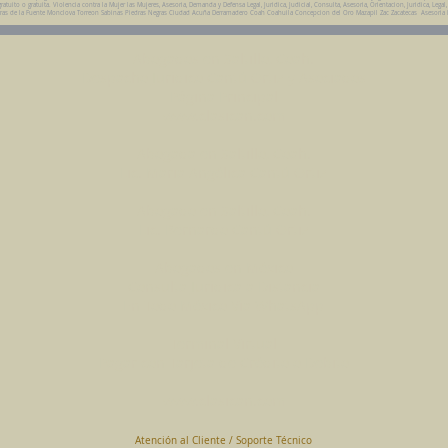
uito o gratuita. Violencia contra la Mujer las Mujeres, Asesoria, Demanda y Defensa Legal, Juridica, Judicial, Consulta, Asesoria, Orientacion, Juridica, Legal
da Parras de la Fuente Monclova Torreon Sabinas Piedras Negras Ciudad Acuña Derramadero Coah Coahuila Concepcion del Oro Mazapil Zac Zacatecas Asesoria
Abogados en Saltillo, Coah.
Despacho Jurídico Cantú Ortiz y Asociados
Página Principal
www.clasican.com
Abogada en Saltillo, Coah.
Lic. Maria Angélica Cantú Ortiz
Abogado en Saltillo, Coah.
Lic. Bernardo Cantú Ortiz
Abogados en México
Consulta Jurídica a Distancia
En Todo México Vía WhatsApp
Terminal Virtual
Pagar con Tarjeta de Crédito o Debito
www.clasican.com
Atención al Cliente / Soporte Técnico