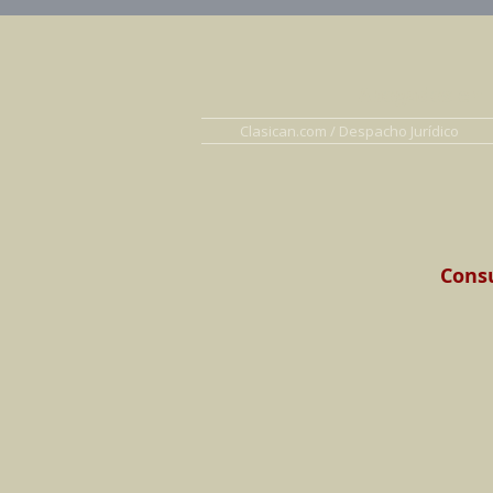
Abogados en D
Clasican.com / Despacho Jurídico
Consu