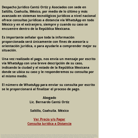
Despacho Jurídico Cantú Ortiz y Asociados con sede en
Saltillo, Coahuila, México, por medio de lo último y más
avanzado en sistemas tecnológicos jurídicos a nivel nacional
ofrece consultas jurídicas a distancia vía WhatsApp en todo
México y en el extranjero, siempre y cuando su caso se
encuentre dentro de la República Mexicana.
Es importante señalar que toda la información
proporcionada será únicamente con fines de asesoría u
orientación jurídica, o para ayudarle a comprender mejor su
situación.
Una vez realizado el pago, nos envía un mensaje por escrito
vía WhatsApp con una breve descripción de su caso,
indicando la ciudad y el estado de la República Mexicana
donde se ubica su caso y le responderemos su consulta por
el mismo medio.
El número de WhatsApp para enviar su consulta por escrito
se le proporcionará al finalizar el proceso de pago.
Abogado
Lic. Bernardo Cantú Ortiz
Saltillo, Coahuila. México
Ver Precio y/o Pagar
Consulta Jurídica a Distancia
Pension Alimenticia, Divorcio, Daño Moral, Herencias, Guarda y Custodia de Menores, Adopcion, Rectificacion de Actas de Nacimiento y Matrimonio, Amparos, Divorcio de Mutuo Consentimiento, Incausado,
Voluntario, Necesario y Express, Arrendamiento, Convenios, Contratos, Patrimonio, Patrimonial, Liquidacion de Sociedad Conyugal, Estado de Interdiccion, Nombramiento de Tutor, Testamentos, Intestados,
Sucesiones Testamentarias, Impugnacion de Testamento, Nulidad de Testamento, Divorcios, Derecho Familiar, Violencia Familiar, Intrafamiliar, Conyugal, Domestica, para, Despacho Juridico. Bufete