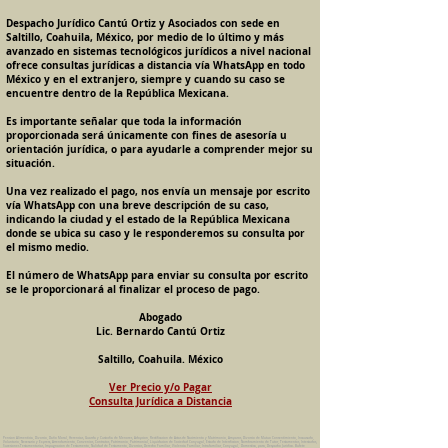
Despacho Jurídico Cantú Ortiz y Asociados con sede en
Saltillo, Coahuila, México, por medio de lo último y más
avanzado en sistemas tecnológicos jurídicos a nivel nacional
ofrece consultas jurídicas a distancia vía WhatsApp en todo
México y en el extranjero, siempre y cuando su caso se
encuentre dentro de la República Mexicana.
Es importante señalar que toda la información
proporcionada será únicamente con fines de asesoría u
orientación jurídica, o para ayudarle a comprender mejor su
situación.
Una vez realizado el pago, nos envía un mensaje por escrito
vía WhatsApp con una breve descripción de su caso,
indicando la ciudad y el estado de la República Mexicana
donde se ubica su caso y le responderemos su consulta por
el mismo medio.
El número de WhatsApp para enviar su consulta por escrito
se le proporcionará al finalizar el proceso de pago.
Abogado
Lic. Bernardo Cantú Ortiz
Saltillo, Coahuila. México
Ver Precio y/o Pagar
Consulta Jurídica a Distancia
Pension Alimenticia, Divorcio, Daño Moral, Herencias, Guarda y Custodia de Menores, Adopcion, Rectificacion de Actas de Nacimiento y Matrimonio, Amparos, Divorcio de Mutuo Consentimiento, Incausado,
Voluntario, Necesario y Express, Arrendamiento, Convenios, Contratos, Patrimonio, Patrimonial, Liquidacion de Sociedad Conyugal, Estado de Interdiccion, Nombramiento de Tutor, Testamentos, Intestados,
Sucesiones Testamentarias, Impugnacion de Testamento, Nulidad de Testamento, Divorcios, Derecho Familiar, Violencia Familiar, Intrafamiliar, Conyugal, Domestica, para, Despacho Juridico. Bufete