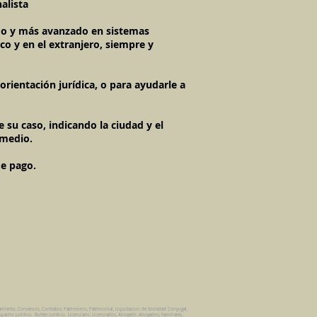
alista
imo y más avanzado en sistemas
co y en el extranjero, siempre y
rientación jurídica, o para ayudarle a
 su caso, indicando la ciudad y el
 medio.
de pago.
amiento, Convenios, Contratos, Patrimonio, Patrimonial, Liquidacion de Sociedad Conyugal,
spacho Juridico. Bufete Juridico. Licenciado, Licenciados, Abogado, Abogados, Familiares,