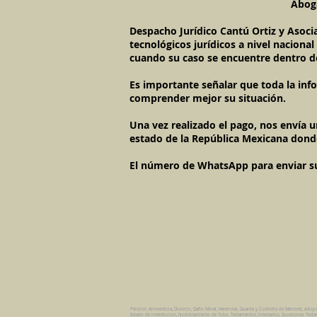
Aboga
Despacho Jurídico Cantú Ortiz y Asoci
tecnológicos jurídicos a nivel naciona
cuando su caso se encuentre dentro d
Es importante señalar que toda la inf
comprender mejor su situación.
Una vez realizado el pago, nos envía 
estado de la República Mexicana dond
El número de WhatsApp para enviar su c
Pension Alimenticia, Divorcio, Daño Moral, Herencias, Guarda y Custodia de Menores, Adop
Estado de Interdiccion, Nombramiento de Tutor, Testamentos, Intestados, Sucesiones Testame