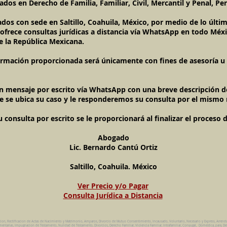
dos en Derecho de Familia, Familiar, Civil, Mercantil y Penal, Pen
ados con sede en Saltillo, Coahuila, México, por medio de lo últ
l ofrece consultas jurídicas a distancia vía WhatsApp en todo Méxi
e la República Mexicana.
ormación proporcionada será únicamente con fines de asesoría u o
un mensaje por escrito vía WhatsApp con una breve descripción de
e se ubica su caso y le responderemos su consulta por el mismo
onsulta por escrito se le proporcionará al finalizar el proceso 
Abogado
Lic. Bernardo Cantú Ortiz
Saltillo, Coahuila. México
Ver Precio y/o Pagar
Consulta Jurídica a Distancia
cion, Rectificacion de Actas de Nacimiento y Matrimonio, Amparos, Divorcio de Mutuo Consentimiento, Incausado, Voluntario, Necesario y Express, Arrend
ntarias, Impugnacion de Testamento, Nulidad de Testamento, Divorcios, Derecho Familiar, Violencia Familiar, Intrafamiliar, Conyugal, Domestica, para, De