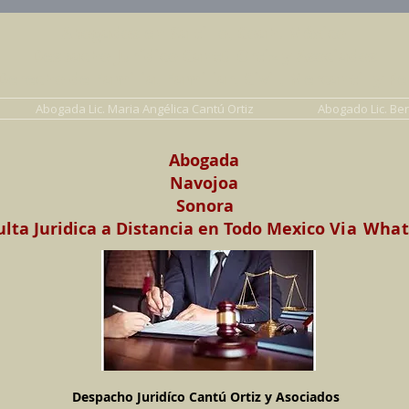
Abogados en Saltillo, Coah. México
Despacho Jurídico Cantú Ortiz y Asociados
erecho de Familia, Familiar, Civil, Mercantil y Pe
Abogada Lic. Maria Angélica Cantú Ortiz
Abogado Lic. Be
Abogada
Navojoa
Sonora
lta Juridica a Distancia en Todo Mexico
Via Wha
Despacho Juridíco Cantú Ortiz y Asociados