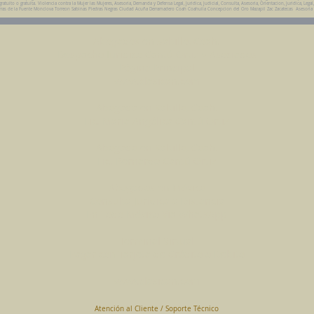
uito o gratuita. Violencia contra la Mujer las Mujeres, Asesoria, Demanda y Defensa Legal, Juridica, Judicial, Consulta, Asesoria, Orientacion, Juridica, Legal
da Parras de la Fuente Monclova Torreon Sabinas Piedras Negras Ciudad Acuña Derramadero Coah Coahuila Concepcion del Oro Mazapil Zac Zacatecas Asesoria
Abogados en Saltillo, Coah.
Despacho Jurídico Cantú Ortiz y Asociados
Página Principal
www.clasican.com
Abogada en Saltillo, Coah.
Lic. Maria Angélica Cantú Ortiz
Abogado en Saltillo, Coah.
Lic. Bernardo Cantú Ortiz
Abogados en México
Consulta Jurídica a Distancia
En Todo México Vía WhatsApp
Terminal Virtual
Pagar con Tarjeta de Crédito o Debito
www.clasican.com
Atención al Cliente / Soporte Técnico