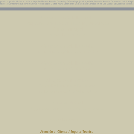
uito o gratuita. Violencia contra la Mujer las Mujeres, Asesoria, Demanda y Defensa Legal, Juridica, Judicial, Consulta, Asesoria, Orientacion, Juridica, Legal
da Parras de la Fuente Monclova Torreon Sabinas Piedras Negras Ciudad Acuña Derramadero Coah Coahuila Concepcion del Oro Mazapil Zac Zacatecas Asesoria
Abogados en Saltillo, Coah.
Despacho Jurídico Cantú Ortiz y Asociados
Página Principal
www.clasican.com
Abogada en Saltillo, Coah.
Lic. Maria Angélica Cantú Ortiz
Abogado en Saltillo, Coah.
Lic. Bernardo Cantú Ortiz
Abogados en México
Consulta Jurídica a Distancia
En Todo México Vía WhatsApp
Terminal Virtual
Pagar con Tarjeta de Crédito o Debito
www.clasican.com
Atención al Cliente / Soporte Técnico