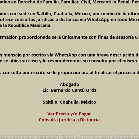
dos en Derecho de Familia, Familiar, Civil, Mercantil y Penal, Pen
ados con sede en Saltillo, Coahuila, México, por medio de lo últ
l ofrece consultas jurídicas a distancia vía WhatsApp en todo Méxi
e la República Mexicana.
ormación proporcionada será únicamente con fines de asesoría u o
un mensaje por escrito vía WhatsApp con una breve descripción de
e se ubica su caso y le responderemos su consulta por el mismo
onsulta por escrito se le proporcionará al finalizar el proceso 
Abogado
Lic. Bernardo Cantú Ortiz
Saltillo, Coahuila. México
Ver Precio y/o Pagar
Consulta Jurídica a Distancia
cion, Rectificacion de Actas de Nacimiento y Matrimonio, Amparos, Divorcio de Mutuo Consentimiento, Incausado, Voluntario, Necesario y Express, Arrend
ntarias, Impugnacion de Testamento, Nulidad de Testamento, Divorcios, Derecho Familiar, Violencia Familiar, Intrafamiliar, Conyugal, Domestica, para, De