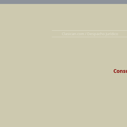
Abogados en D
Clasican.com / Despacho Jurídico
Consu