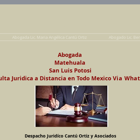
Abogados en Saltillo, Coah. México
Despacho Jurídico Cantú Ortiz y Asociados
erecho de Familia, Familiar, Civil, Mercantil y Pe
Abogada Lic. Maria Angélica Cantú Ortiz
Abogado Lic. Be
Abogada
Matehuala
San Luis Potosi
lta Juridica a Distancia en Todo Mexico
Via Wha
Despacho Juridíco Cantú Ortiz y Asociados