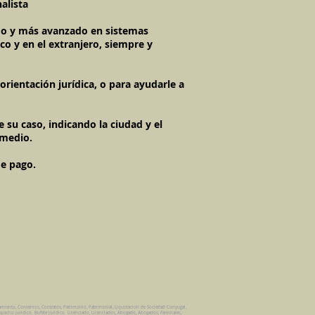
alista
imo y más avanzado en sistemas
co y en el extranjero, siempre y
rientación jurídica, o para ayudarle a
 su caso, indicando la ciudad y el
 medio.
de pago.
amiento, Convenios, Contratos, Patrimonio, Patrimonial, Liquidacion de Sociedad Conyugal,
spacho Juridico. Bufete Juridico. Licenciado, Licenciados, Abogado, Abogados, Familiares,