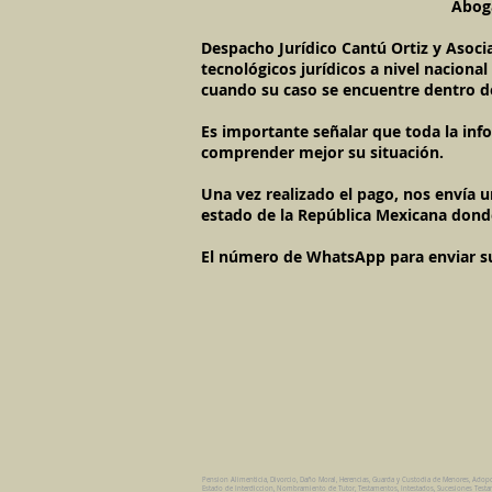
Aboga
Despacho Jurídico Cantú Ortiz y Asoci
tecnológicos jurídicos a nivel naciona
cuando su caso se encuentre dentro d
Es importante señalar que toda la inf
comprender mejor su situación.
Una vez realizado el pago, nos envía 
estado de la República Mexicana dond
El número de WhatsApp para enviar su c
Pension Alimenticia, Divorcio, Daño Moral, Herencias, Guarda y Custodia de Menores, Adop
Estado de Interdiccion, Nombramiento de Tutor, Testamentos, Intestados, Sucesiones Testame