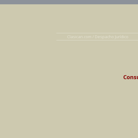
Abogados en D
Clasican.com / Despacho Jurídico
Consu