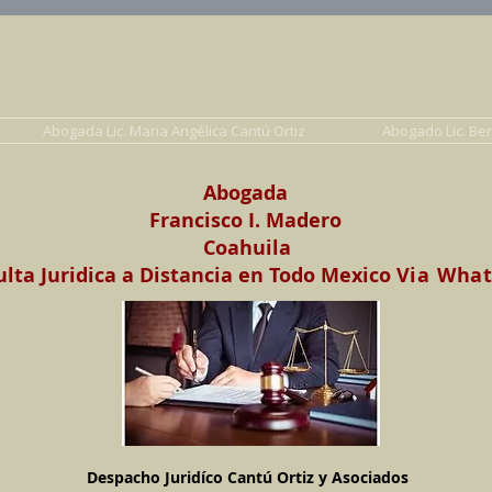
Abogados en Saltillo, Coah. México
Despacho Jurídico Cantú Ortiz y Asociados
erecho de Familia, Familiar, Civil, Mercantil y Pe
Abogada Lic. Maria Angélica Cantú Ortiz
Abogado Lic. Be
Abogada
Francisco I. Madero
Coahuila
lta Juridica a Distancia en Todo Mexico
Via Wha
Despacho Juridíco Cantú Ortiz y Asociados