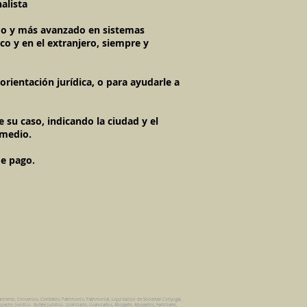
alista
imo y más avanzado en sistemas
co y en el extranjero, siempre y
rientación jurídica, o para ayudarle a
 su caso, indicando la ciudad y el
 medio.
de pago.
amiento, Convenios, Contratos, Patrimonio, Patrimonial, Liquidacion de Sociedad Conyugal,
spacho Juridico. Bufete Juridico. Licenciado, Licenciados, Abogado, Abogados, Familiares,