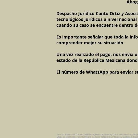
Aboga
Despacho Jurídico Cantú Ortiz y Asoci
tecnológicos jurídicos a nivel naciona
cuando su caso se encuentre dentro d
Es importante señalar que toda la inf
comprender mejor su situación.
Una vez realizado el pago, nos envía 
estado de la República Mexicana dond
El número de WhatsApp para enviar su c
Pension Alimenticia, Divorcio, Daño Moral, Herencias, Guarda y Custodia de Menores, Adop
Estado de Interdiccion, Nombramiento de Tutor, Testamentos, Intestados, Sucesiones Testame