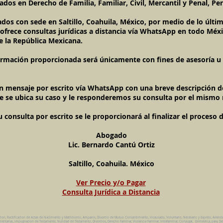
dos en Derecho de Familia, Familiar, Civil, Mercantil y Penal, Pen
ados con sede en Saltillo, Coahuila, México, por medio de lo últ
l ofrece consultas jurídicas a distancia vía WhatsApp en todo Méxi
e la República Mexicana.
ormación proporcionada será únicamente con fines de asesoría u o
un mensaje por escrito vía WhatsApp con una breve descripción de
e se ubica su caso y le responderemos su consulta por el mismo
onsulta por escrito se le proporcionará al finalizar el proceso 
Abogado
Lic. Bernardo Cantú Ortiz
Saltillo, Coahuila. México
Ver Precio y/o Pagar
Consulta Jurídica a Distancia
cion, Rectificacion de Actas de Nacimiento y Matrimonio, Amparos, Divorcio de Mutuo Consentimiento, Incausado, Voluntario, Necesario y Express, Arrend
ntarias, Impugnacion de Testamento, Nulidad de Testamento, Divorcios, Derecho Familiar, Violencia Familiar, Intrafamiliar, Conyugal, Domestica, para, De