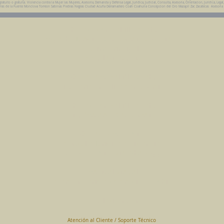
uito o gratuita. Violencia contra la Mujer las Mujeres, Asesoria, Demanda y Defensa Legal, Juridica, Judicial, Consulta, Asesoria, Orientacion, Juridica, Legal
da Parras de la Fuente Monclova Torreon Sabinas Piedras Negras Ciudad Acuña Derramadero Coah Coahuila Concepcion del Oro Mazapil Zac Zacatecas Asesoria
Abogados en Saltillo, Coah.
Despacho Jurídico Cantú Ortiz y Asociados
Página Principal
www.clasican.com
Abogada en Saltillo, Coah.
Lic. Maria Angélica Cantú Ortiz
Abogado en Saltillo, Coah.
Lic. Bernardo Cantú Ortiz
Abogados en México
Consulta Jurídica a Distancia
En Todo México Vía WhatsApp
Terminal Virtual
Pagar con Tarjeta de Crédito o Debito
www.clasican.com
Atención al Cliente / Soporte Técnico